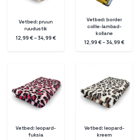
Vetbed: border
Vetbed: pruun
collie-lambad-
ruudustik
kollane
Hinnavahemik:
12,99
€
–
34,99
€
Hinna
12,99
€
–
34,99
€
12,99 €
12,99 
kuni
kuni
34,99 €
34,99 
Vetbed: leopard-
Vetbed: leopard-
fuksia
kreem