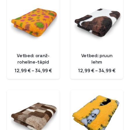
Vetbed: oranž-
Vetbed: pruun
roheline-täpid
lehm
Hinnavahemik:
Hinna
12,99
€
–
34,99
€
12,99
€
–
34,99
€
12,99 €
12,99 
kuni
kuni
34,99 €
34,99 