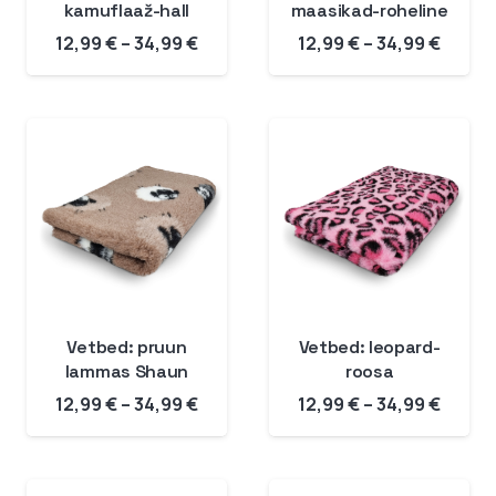
kamuflaaž-hall
maasikad-roheline
Hinnavahemik:
Hinna
12,99
€
–
34,99
€
12,99
€
–
34,99
€
12,99 €
12,99 
kuni
kuni
34,99 €
34,99 
Vetbed: pruun
Vetbed: leopard-
lammas Shaun
roosa
Hinnavahemik:
Hinna
12,99
€
–
34,99
€
12,99
€
–
34,99
€
12,99 €
12,99 
kuni
kuni
34,99 €
34,99 