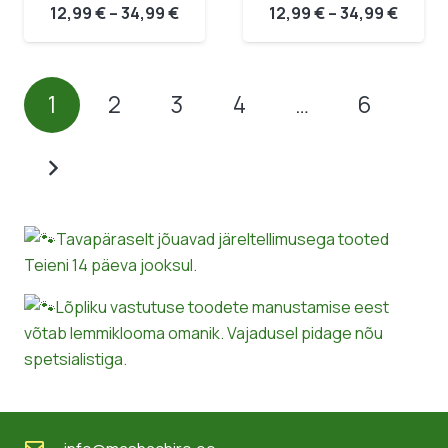
Hinnavahemik:
Hinna
12,99
€
–
34,99
€
12,99
€
–
34,99
€
12,99 €
12,99 
kuni
kuni
34,99 €
34,99 
1
2
3
4
…
6
Tavapäraselt jõuavad järeltellimusega tooted
Teieni 14 päeva jooksul.
Lõpliku vastutuse toodete manustamise eest
võtab lemmiklooma omanik. Vajadusel pidage nõu
spetsialistiga.