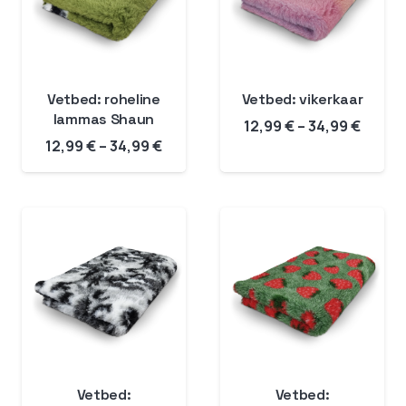
Vetbed: roheline
Vetbed: vikerkaar
lammas Shaun
Hinna
12,99
€
–
34,99
€
Hinnavahemik:
12,99
€
–
34,99
€
12,99 
12,99 €
kuni
kuni
34,99 
34,99 €
Vetbed:
Vetbed: