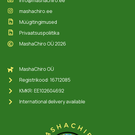
info@mashachiro.ee
mashachiro.ee
Müügitingimused
Privaatsuspoliitika
MashaChiro OÜ 2026
MashaChiro OÜ
Registrikood: 16712085
KMKR: EE102604692
International delivery available