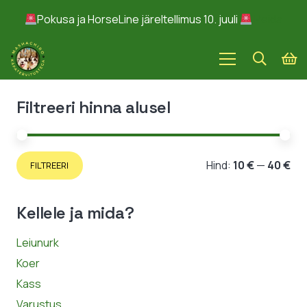
Pokusa ja HorseLine järeltellimus 10. juuli
Peida
Filtreeri hinna alusel
Min
Ma
Hind:
10 €
—
40 €
FILTREERI
hin
hin
Kellele ja mida?
Leiunurk
Koer
Kass
Varustus