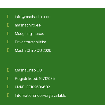
info@mashachiro.ee
mashachiro.ee
Müügitingimused
Privaatsuspoliitika
MashaChiro OÜ 2026
MashaChiro OÜ
Registrikood: 16712085
KMKR: EE102604692
International delivery available