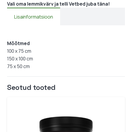
Vali oma lemmikvärv ja telli Vetbed juba täna!
Lisainformatsioon
Mõõtmed
100 x 75 cm
150 x 100 cm
75 x 50 cm
Seotud tooted