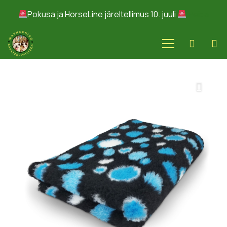
Pokusa ja HorseLine järeltellimus 10. juuli
Peida