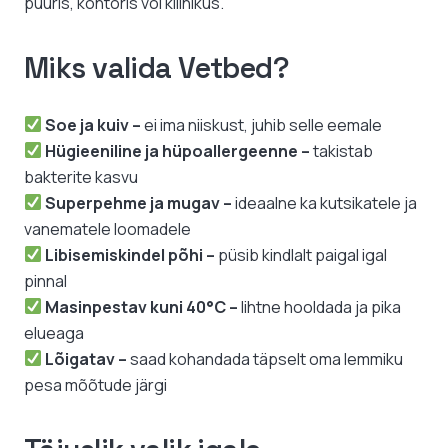
puuris, kontoris või kliinikus.
Miks valida Vetbed?
Soe ja kuiv –
ei ima niiskust, juhib selle eemale
Hügieeniline ja hüpoallergeenne –
takistab
bakterite kasvu
Superpehme ja mugav –
ideaalne ka kutsikatele ja
vanematele loomadele
Libisemiskindel põhi –
püsib kindlalt paigal igal
pinnal
Masinpestav kuni 40°C –
lihtne hooldada ja pika
elueaga
Lõigatav –
saad kohandada täpselt oma lemmiku
pesa mõõtude järgi