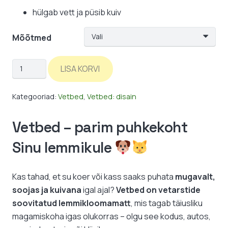
hülgab vett ja püsib kuiv
Mõõtmed
Vetbed:
LISA KORVI
must-
sinine-
Kategooriad:
Vetbed
,
Vetbed: disain
täpid
kogus
Vetbed – parim puhkekoht
Sinu lemmikule
Kas tahad, et su koer või kass saaks puhata
mugavalt,
soojas ja kuivana
igal ajal?
Vetbed on vetarstide
soovitatud lemmikloomamatt
, mis tagab täiusliku
magamiskoha igas olukorras – olgu see kodus, autos,