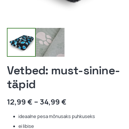
Vetbed: must-sinine-
täpid
Hinnavahemik:
12,99
€
–
34,99
€
12,99 €
kuni
ideaalne pesa mõnusaks puhkuseks
34,99 €
ei libise