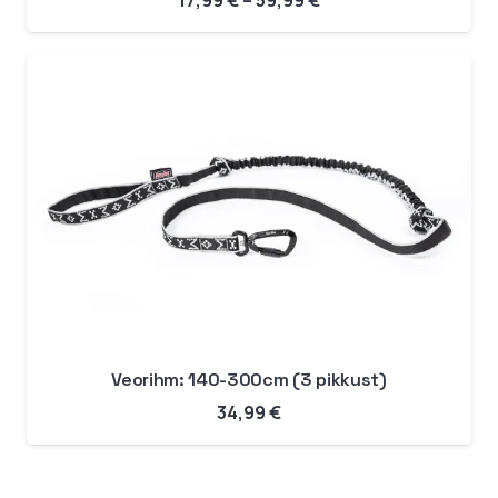
17,99
€
–
59,99
€
17,99 €
kuni
59,99 €
Veorihm: 140-300cm (3 pikkust)
34,99
€