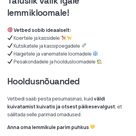
Täiuslik valik igale
lemmikloomale!
Vetbed sobib ideaalselt:
Koertele ja kassidele
Kutsikatele ja kassipoegadele
Haigetele ja vanematele loomadele
Pesakondadele ja hooldusloomadele
Hooldusnõuanded
Vetbedi saab pesta pesumasinas, kuid
väldi
kuivatamist kuivatis ja otsest päikesevalgust
, et
säilitada selle parimad omadused.
Anna oma lemmikule parim puhkus