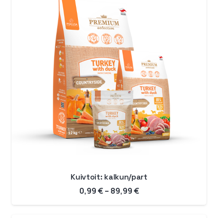
Kuivtoit: kalkun/part
Hinnavahemik:
0,99
€
–
89,99
€
0,99 €
kuni