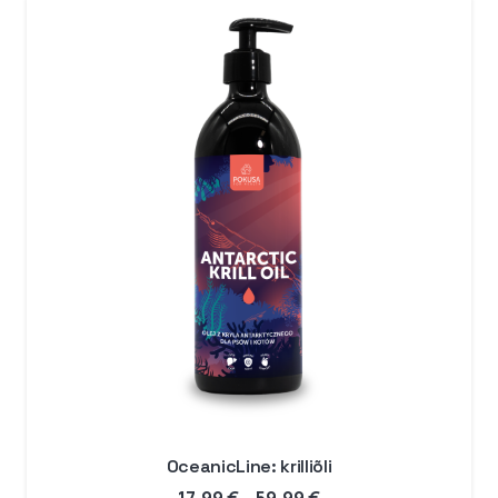
89,99 €
OceanicLine: krilliõli
Hinnavahemik: