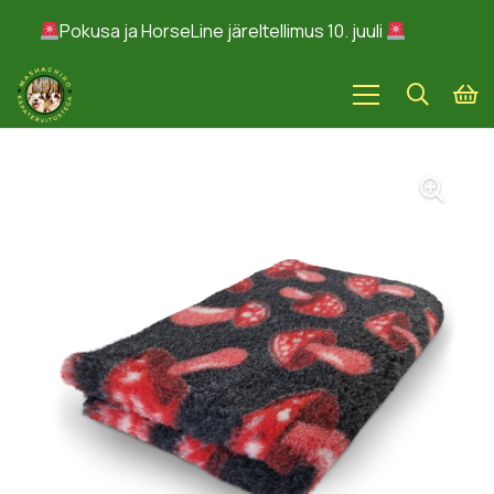
Pokusa ja HorseLine järeltellimus 10. juuli
Peida