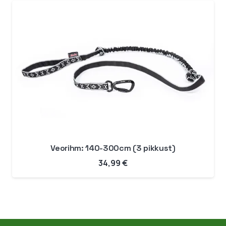
kuni
59,99 €
Veorihm: 140-300cm (3 pikkust)
34,99
€