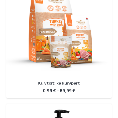
Kuivtoit: kalkun/part
Hinnavahemik:
0,99
€
–
89,99
€
0,99 €
kuni
89,99 €