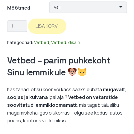
Mõõtmed
Vetbed:
LISA KORVI
kärbseseen
kogus
Kategooriad:
Vetbed
,
Vetbed: disain
Vetbed – parim puhkekoht
Sinu lemmikule
Kas tahad, et su koer või kass saaks puhata
mugavalt,
soojas ja kuivana
igal ajal?
Vetbed on vetarstide
soovitatud lemmikloomamatt
, mis tagab täiusliku
magamiskoha igas olukorras – olgu see kodus, autos,
puuris, kontoris või kliinikus.