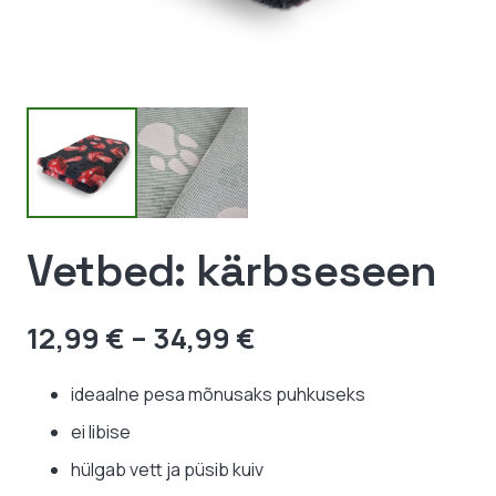
Vetbed: kärbseseen
Hinnavahemik:
12,99
€
–
34,99
€
12,99 €
kuni
ideaalne pesa mõnusaks puhkuseks
34,99 €
ei libise
hülgab vett ja püsib kuiv