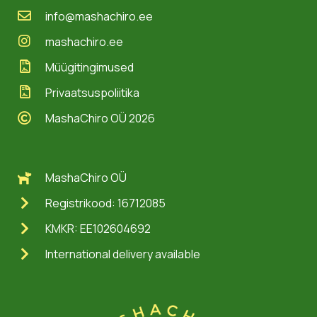
info@mashachiro.ee
mashachiro.ee
Müügitingimused
Privaatsuspoliitika
MashaChiro OÜ 2026
MashaChiro OÜ
Registrikood: 16712085
KMKR: EE102604692
International delivery available