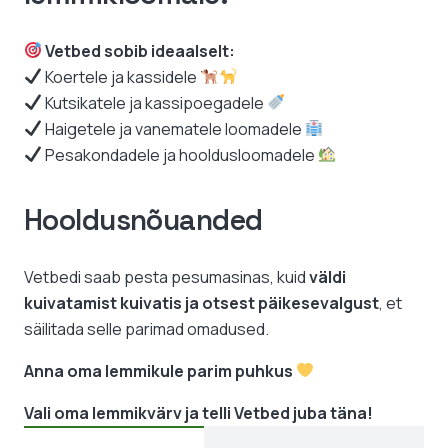
Vetbed sobib ideaalselt:
Koertele ja kassidele
Kutsikatele ja kassipoegadele
Haigetele ja vanematele loomadele
Pesakondadele ja hooldusloomadele
Hooldusnõuanded
Vetbedi saab pesta pesumasinas, kuid
väldi
kuivatamist kuivatis ja otsest päikesevalgust
, et
säilitada selle parimad omadused.
Anna oma lemmikule parim puhkus
Vali oma lemmikvärv ja telli Vetbed juba täna!