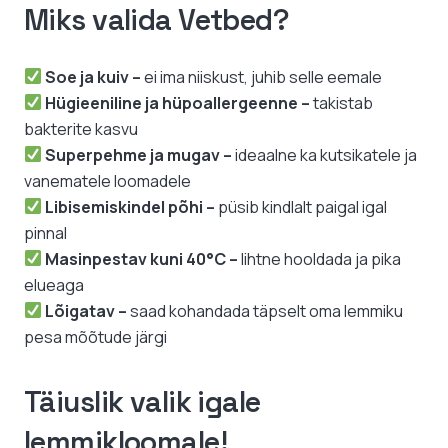
Miks valida Vetbed?
Soe ja kuiv –
ei ima niiskust, juhib selle eemale
Hügieeniline ja hüpoallergeenne –
takistab
bakterite kasvu
Superpehme ja mugav –
ideaalne ka kutsikatele ja
vanematele loomadele
Libisemiskindel põhi –
püsib kindlalt paigal igal
pinnal
Masinpestav kuni 40°C –
lihtne hooldada ja pika
elueaga
Lõigatav –
saad kohandada täpselt oma lemmiku
pesa mõõtude järgi
Täiuslik valik igale
lemmikloomale!