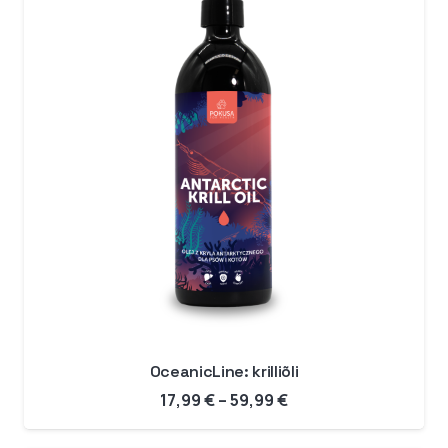
OceanicLine: krilliõli
Hinnavahemik:
17,99
€
–
59,99
€
17,99 €