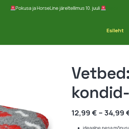
Pokusa ja HorseLine järeltellimus 10. juuli
Peida
Esileht
Vetbed
kondid-
12,99
€
–
34,99
ideaalne pesa mõnus