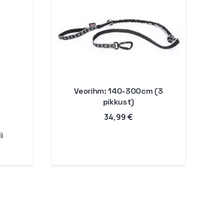
Veorihm: 140-300cm (3
pikkust)
34,99
€
i
Hinnavahemik:
17,99 €
kuni
59,99 €