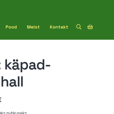
Pood
Meist
Kontakt
: käpad-
hall
Hinnavahemik:
€
12,99 €
kuni
aks puhkuseks