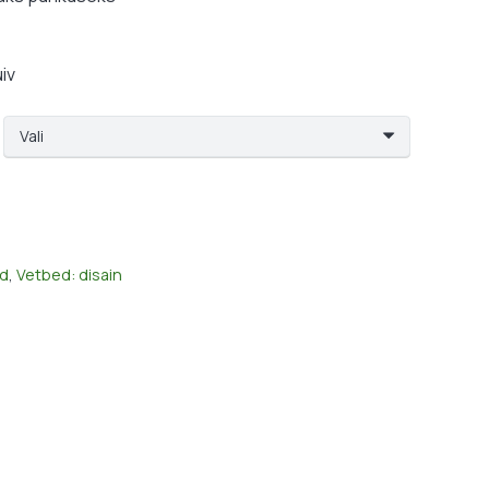
34,99 €
uiv
d
,
Vetbed: disain