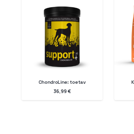
ChondroLine: toetav
K
36,99
€