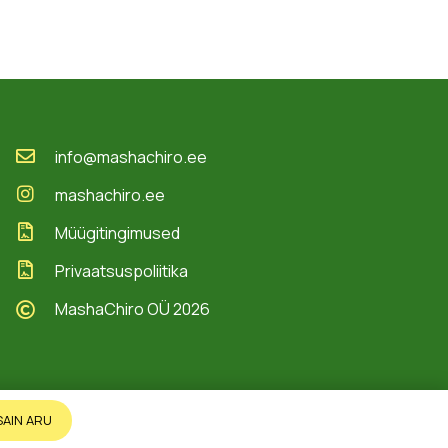
info@mashachiro.ee
mashachiro.ee
Müügitingimused
Privaatsuspoliitika
MashaChiro OÜ 2026
SAIN ARU