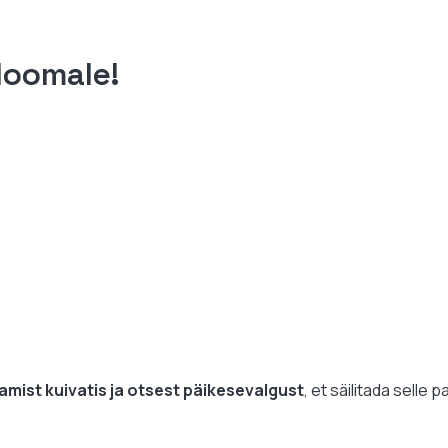
kloomale!
tamist kuivatis ja otsest päikesevalgust
, et säilitada selle