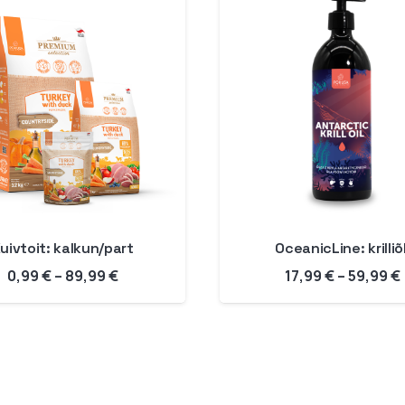
uivtoit: kalkun/part
OceanicLine: krilliõl
Hinnavahemik:
0,99
€
–
89,99
€
17,99
€
–
59,99
€
0,99 €
kuni
89,99 €