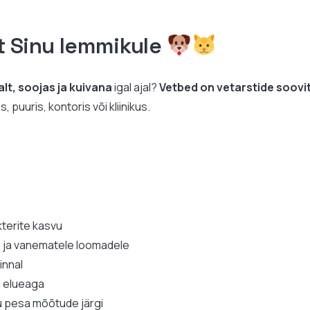
t Sinu lemmikule
lt, soojas ja kuivana
igal ajal?
Vetbed on vetarstide soov
puuris, kontoris või kliinikus.
kterite kasvu
e ja vanematele loomadele
pinnal
a elueaga
 pesa mõõtude järgi