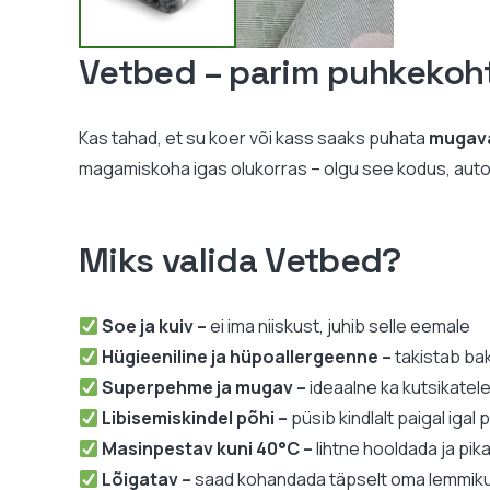
Vetbed – parim puhkekoh
Kas tahad, et su koer või kass saaks puhata
mugava
magamiskoha igas olukorras – olgu see kodus, autos, 
Miks valida Vetbed?
Soe ja kuiv –
ei ima niiskust, juhib selle eemale
Hügieeniline ja hüpoallergeenne –
takistab ba
Superpehme ja mugav –
ideaalne ka kutsikatel
Libisemiskindel põhi –
püsib kindlalt paigal igal 
Masinpestav kuni 40°C –
lihtne hooldada ja pik
Lõigatav –
saad kohandada täpselt oma lemmiku