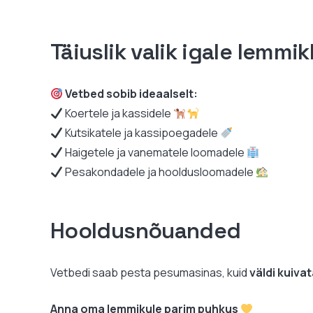
Täiuslik valik igale lemmi
Vetbed sobib ideaalselt:
Koertele ja kassidele
Kutsikatele ja kassipoegadele
Haigetele ja vanematele loomadele
Pesakondadele ja hooldusloomadele
Hooldusnõuanded
Vetbedi saab pesta pesumasinas, kuid
väldi kuiva
Anna oma lemmikule parim puhkus