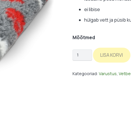
ei libise
hülgab vett ja püsib k
Mõõtmed
Vetbed:
LISA KORVI
käpad-
kondid-
Kategooriad:
Varustus
,
Vetbe
hall
kogus