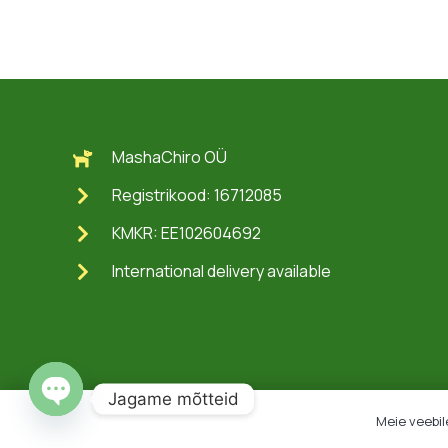
MashaChiro OÜ
Registrikood: 16712085
KMKR: EE102604692
International delivery available
Jagame mõtteid
Meie veebil
Open