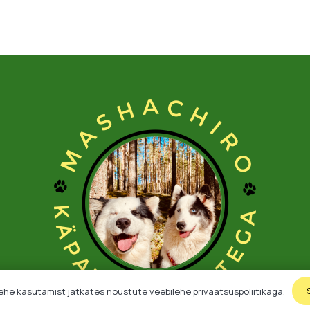
ehe kasutamist jätkates nõustute veebilehe privaatsuspoliitikaga.