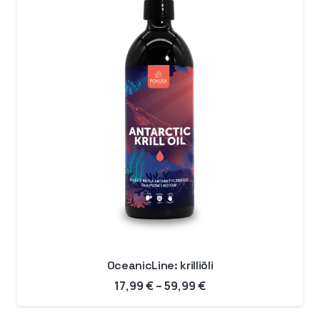
OceanicLine: krilliõli
Hinnavahemik:
17,99
€
–
59,99
€
17,99 €