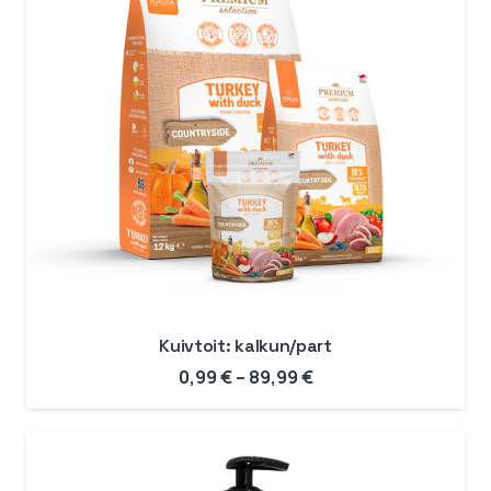
Kuivtoit: kalkun/part
Hinnavahemik:
0,99
€
–
89,99
€
0,99 €
kuni
89,99 €