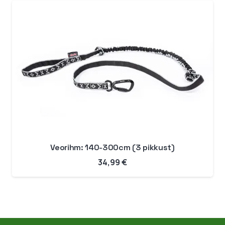
kuni
59,99 €
Veorihm: 140-300cm (3 pikkust)
34,99
€