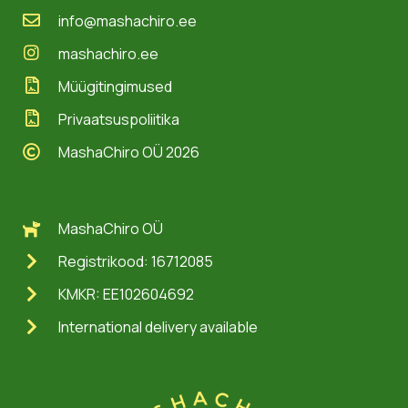
info@mashachiro.ee
mashachiro.ee
Müügitingimused
Privaatsuspoliitika
MashaChiro OÜ 2026
MashaChiro OÜ
Registrikood: 16712085
KMKR: EE102604692
International delivery available