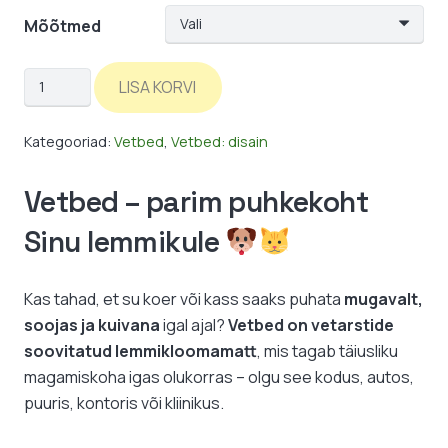
Mõõtmed
Vetbed:
LISA KORVI
beež
tiiger
Kategooriad:
Vetbed
,
Vetbed: disain
kogus
Vetbed – parim puhkekoht
Sinu lemmikule
Kas tahad, et su koer või kass saaks puhata
mugavalt,
soojas ja kuivana
igal ajal?
Vetbed on vetarstide
soovitatud lemmikloomamatt
, mis tagab täiusliku
magamiskoha igas olukorras – olgu see kodus, autos,
puuris, kontoris või kliinikus.