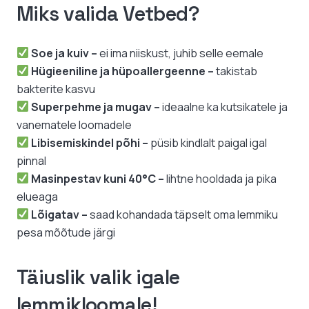
Miks valida Vetbed?
Soe ja kuiv –
ei ima niiskust, juhib selle eemale
Hügieeniline ja hüpoallergeenne –
takistab
bakterite kasvu
Superpehme ja mugav –
ideaalne ka kutsikatele ja
vanematele loomadele
Libisemiskindel põhi –
püsib kindlalt paigal igal
pinnal
Masinpestav kuni 40°C –
lihtne hooldada ja pika
elueaga
Lõigatav –
saad kohandada täpselt oma lemmiku
pesa mõõtude järgi
Täiuslik valik igale
lemmikloomale!