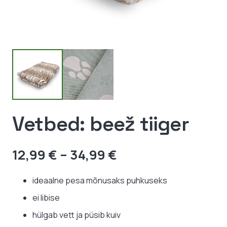
Vetbed: beež tiiger
Hinnavahemik:
12,99
€
–
34,99
€
12,99 €
kuni
ideaalne pesa mõnusaks puhkuseks
34,99 €
ei libise
hülgab vett ja püsib kuiv