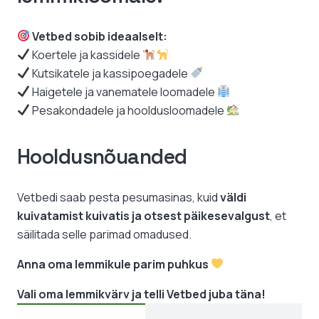
Vetbed sobib ideaalselt:
Koertele ja kassidele
Kutsikatele ja kassipoegadele
Haigetele ja vanematele loomadele
Pesakondadele ja hooldusloomadele
Hooldusnõuanded
Vetbedi saab pesta pesumasinas, kuid
väldi
kuivatamist kuivatis ja otsest päikesevalgust
, et
säilitada selle parimad omadused.
Anna oma lemmikule parim puhkus
Vali oma lemmikvärv ja telli Vetbed juba täna!