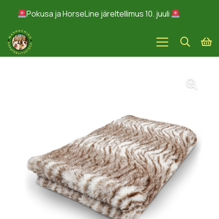
Pokusa ja HorseLine järeltellimus 10. juuli
Peida