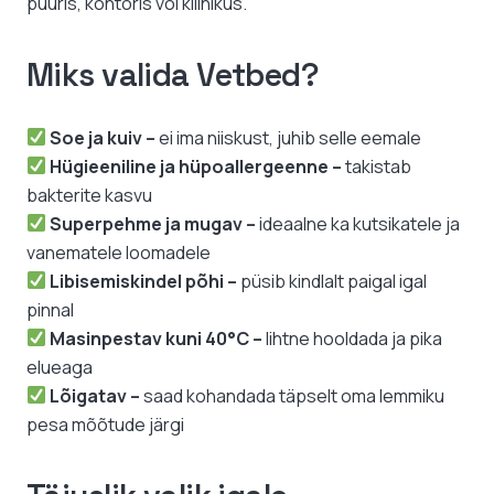
puuris, kontoris või kliinikus.
Miks valida Vetbed?
Soe ja kuiv –
ei ima niiskust, juhib selle eemale
Hügieeniline ja hüpoallergeenne –
takistab
bakterite kasvu
Superpehme ja mugav –
ideaalne ka kutsikatele ja
vanematele loomadele
Libisemiskindel põhi –
püsib kindlalt paigal igal
pinnal
Masinpestav kuni 40°C –
lihtne hooldada ja pika
elueaga
Lõigatav –
saad kohandada täpselt oma lemmiku
pesa mõõtude järgi