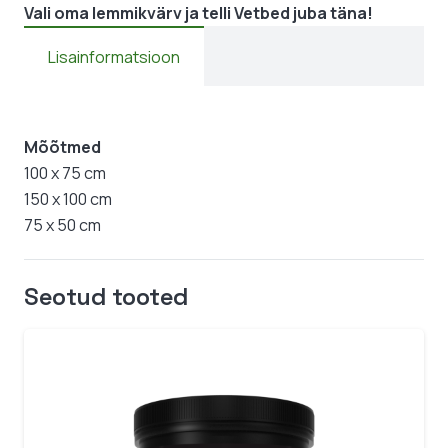
Vali oma lemmikvärv ja telli Vetbed juba täna!
Lisainformatsioon
Mõõtmed
100 x 75 cm
150 x 100 cm
75 x 50 cm
Seotud tooted