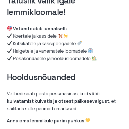
Täiuslik valik igale
lemmikloomale!
Vetbed sobib ideaalselt:
Koertele ja kassidele
Kutsikatele ja kassipoegadele
Haigetele ja vanematele loomadele
Pesakondadele ja hooldusloomadele
Hooldusnõuanded
Vetbedi saab pesta pesumasinas, kuid
väldi
kuivatamist kuivatis ja otsest päikesevalgust
, et
säilitada selle parimad omadused.
Anna oma lemmikule parim puhkus