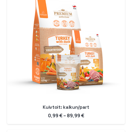
Kuivtoit: kalkun/part
Hinnavahemik:
0,99
€
–
89,99
€
0,99 €
kuni