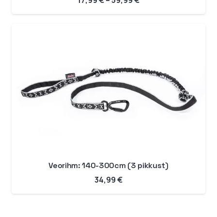
17,99
€
–
59,99
€
17,99 €
kuni
59,99 €
Veorihm: 140-300cm (3 pikkust)
34,99
€