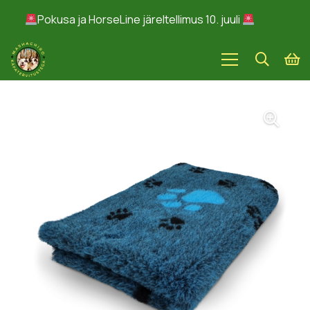
Pokusa ja HorseLine järeltellimus 10. juuli
Peida