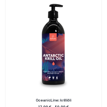
89,99 €
OceanicLine: krilliõli
Hinnavahemik: