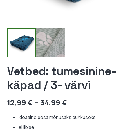
Vetbed: tumesinine-
käpad / 3- värvi
Hinnavahemik:
12,99
€
–
34,99
€
12,99 €
kuni
ideaalne pesa mõnusaks puhkuseks
34,99 €
ei libise