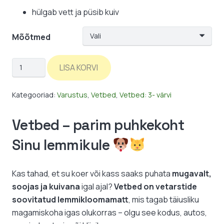
hülgab vett ja püsib kuiv
Mõõtmed
Vetbed:
LISA KORVI
tumesinine-
käpad
Kategooriad:
Varustus
,
Vetbed
,
Vetbed: 3- värvi
/
3-
Vetbed – parim puhkekoht
värvi
Sinu lemmikule
kogus
Kas tahad, et su koer või kass saaks puhata
mugavalt,
soojas ja kuivana
igal ajal?
Vetbed on vetarstide
soovitatud lemmikloomamatt
, mis tagab täiusliku
magamiskoha igas olukorras – olgu see kodus, autos,