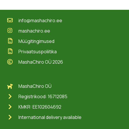
info@mashachiro.ee
mashachiro.ee
Müügitingimused
Privaatsuspoliitika
MashaChiro OÜ 2026
MashaChiro OÜ
Registrikood: 16712085
KMKR: EE102604692
International delivery available