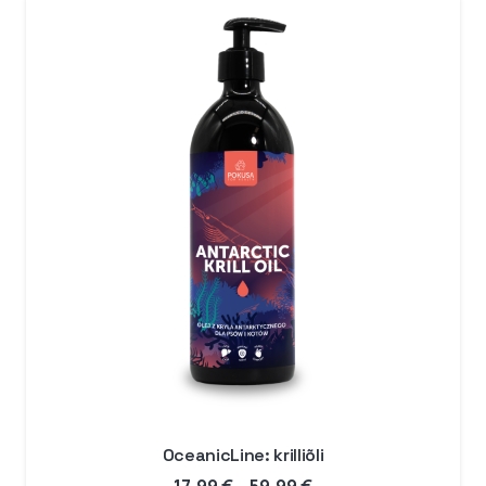
89,99 €
OceanicLine: krilliõli
Hinnavahemik: