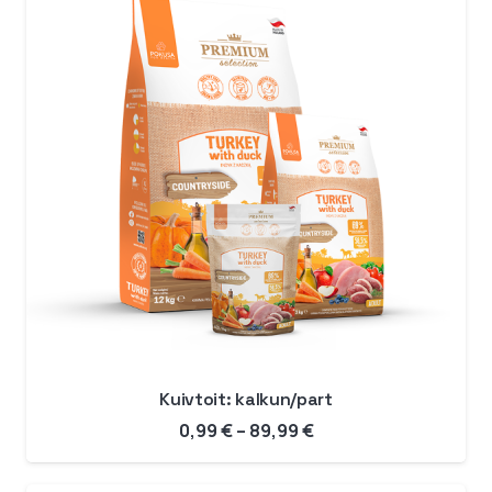
Kuivtoit: kalkun/part
Hinnavahemik:
0,99
€
–
89,99
€
0,99 €
kuni