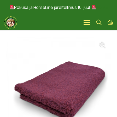
Pokusa ja HorseLine järeltellimus 10. juuli
Peida