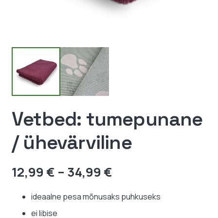
Vetbed: tumepunane
/ ühevärviline
Hinnavahemik:
12,99
€
–
34,99
€
12,99 €
kuni
ideaalne pesa mõnusaks puhkuseks
34,99 €
ei libise