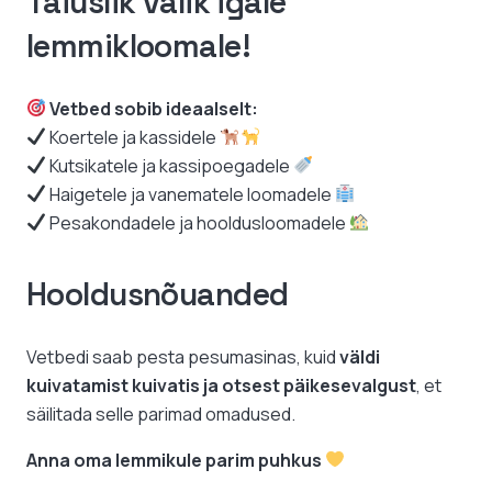
Täiuslik valik igale
lemmikloomale!
Vetbed sobib ideaalselt:
Koertele ja kassidele
Kutsikatele ja kassipoegadele
Haigetele ja vanematele loomadele
Pesakondadele ja hooldusloomadele
Hooldusnõuanded
Vetbedi saab pesta pesumasinas, kuid
väldi
kuivatamist kuivatis ja otsest päikesevalgust
, et
säilitada selle parimad omadused.
Anna oma lemmikule parim puhkus