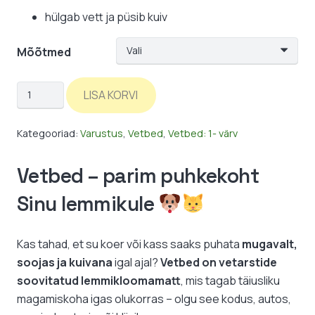
hülgab vett ja püsib kuiv
Mõõtmed
Vetbed:
LISA KORVI
tumepunane
/
Kategooriad:
Varustus
,
Vetbed
,
Vetbed: 1- värv
ühevärviline
kogus
Vetbed – parim puhkekoht
Sinu lemmikule
Kas tahad, et su koer või kass saaks puhata
mugavalt,
soojas ja kuivana
igal ajal?
Vetbed on vetarstide
soovitatud lemmikloomamatt
, mis tagab täiusliku
magamiskoha igas olukorras – olgu see kodus, autos,