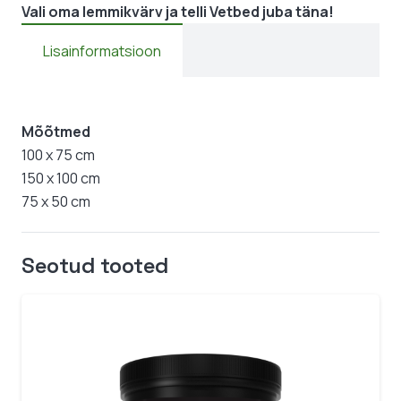
Vali oma lemmikvärv ja telli Vetbed juba täna!
Lisainformatsioon
Mõõtmed
100 x 75 cm
150 x 100 cm
75 x 50 cm
Seotud tooted