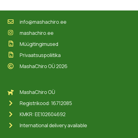
info@mashachiro.ee
mashachiro.ee
Müügitingimused
Privaatsuspoliitika
MashaChiro OÜ 2026
MashaChiro OÜ
Registrikood: 16712085
KMKR: EE102604692
International delivery available