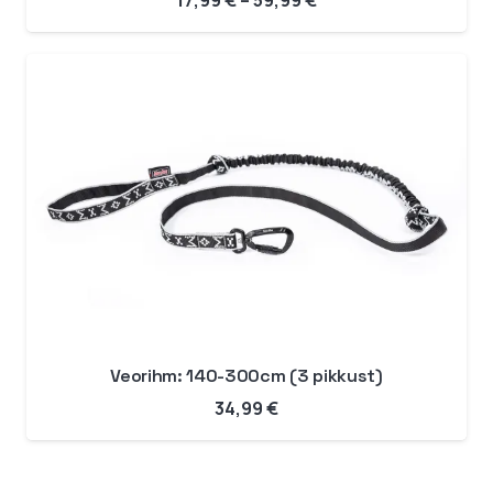
17,99
€
–
59,99
€
17,99 €
kuni
59,99 €
Veorihm: 140-300cm (3 pikkust)
34,99
€