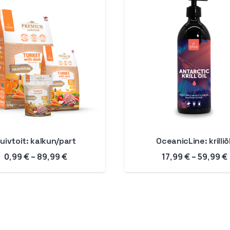
uivtoit: kalkun/part
OceanicLine: krilliõl
Hinnavahemik:
0,99
€
–
89,99
€
17,99
€
–
59,99
€
0,99 €
kuni
89,99 €