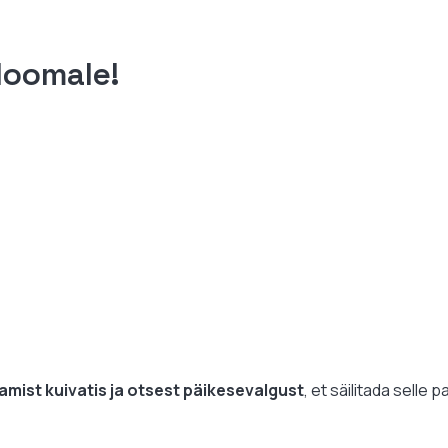
kloomale!
tamist kuivatis ja otsest päikesevalgust
, et säilitada selle