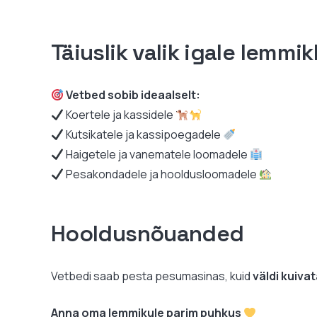
Täiuslik valik igale lemmi
Vetbed sobib ideaalselt:
Koertele ja kassidele
Kutsikatele ja kassipoegadele
Haigetele ja vanematele loomadele
Pesakondadele ja hooldusloomadele
Hooldusnõuanded
Vetbedi saab pesta pesumasinas, kuid
väldi kuiva
Anna oma lemmikule parim puhkus