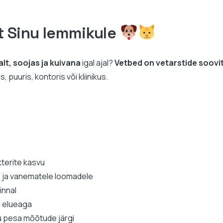
t Sinu lemmikule
lt, soojas ja kuivana
igal ajal?
Vetbed on vetarstide soov
puuris, kontoris või kliinikus.
kterite kasvu
e ja vanematele loomadele
pinnal
a elueaga
 pesa mõõtude järgi