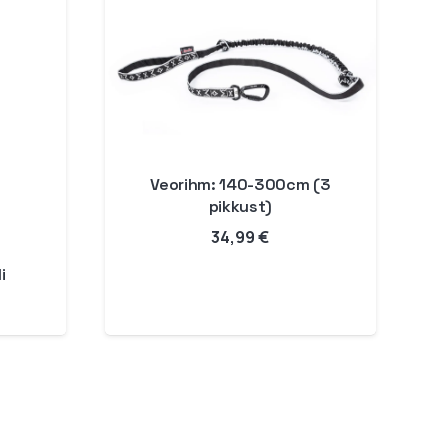
Veorihm: 140-300cm (3
pikkust)
34,99
€
i
Hinnavahemik:
17,99 €
kuni
59,99 €