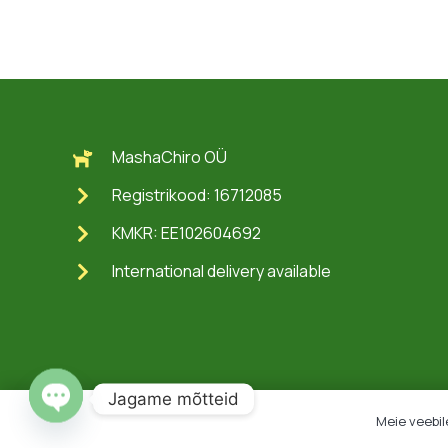
MashaChiro OÜ
Registrikood: 16712085
KMKR: EE102604692
International delivery available
Jagame mõtteid
Meie veebil
Open