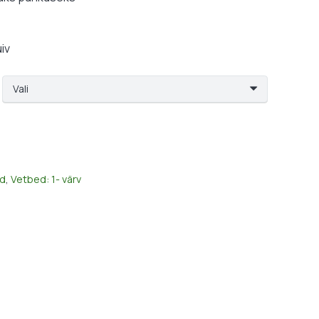
34,99 €
uiv
d
,
Vetbed: 1- värv