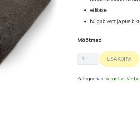
ei libise
hülgab vett ja püsib k
Mõõtmed
Vetbed:
LISA KORVI
tumepruun
/
Kategooriad:
Varustus
,
Vetbe
ühevärviline
kogus