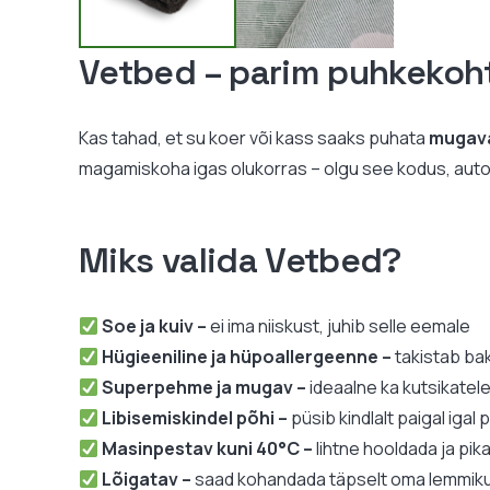
Vetbed – parim puhkekoh
Kas tahad, et su koer või kass saaks puhata
mugava
magamiskoha igas olukorras – olgu see kodus, autos, 
Miks valida Vetbed?
Soe ja kuiv –
ei ima niiskust, juhib selle eemale
Hügieeniline ja hüpoallergeenne –
takistab ba
Superpehme ja mugav –
ideaalne ka kutsikatel
Libisemiskindel põhi –
püsib kindlalt paigal igal 
Masinpestav kuni 40°C –
lihtne hooldada ja pik
Lõigatav –
saad kohandada täpselt oma lemmiku