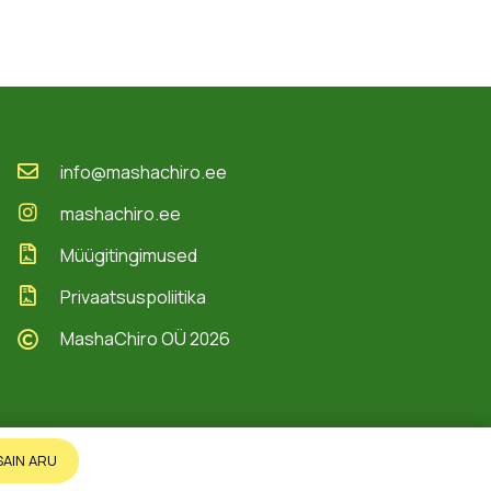
info@mashachiro.ee
mashachiro.ee
Müügitingimused
Privaatsuspoliitika
MashaChiro OÜ 2026
SAIN ARU