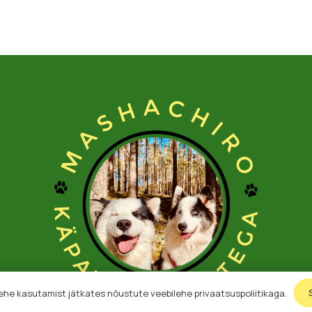
ehe kasutamist jätkates nõustute veebilehe privaatsuspoliitikaga.