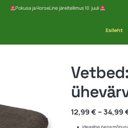
Pokusa ja HorseLine järeltellimus 10. juuli
Peida
Esileht
Vetbed:
ühevärv
12,99
€
–
34,99
ideaalne pesa mõnus