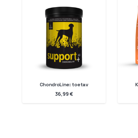
ChondroLine: toetav
K
36,99
€