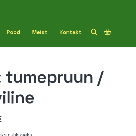
Pood
Meist
Kontakt
 tumepruun /
iline
Hinnavahemik:
€
12,99 €
kuni
aks puhkuseks