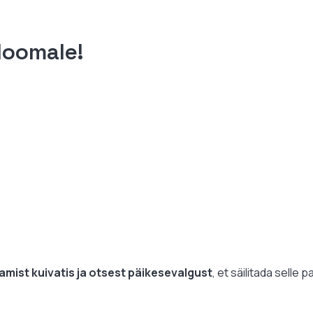
kloomale!
tamist kuivatis ja otsest päikesevalgust
, et säilitada selle