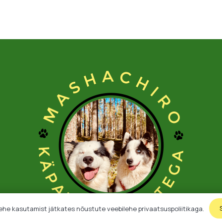
ehe kasutamist jätkates nõustute veebilehe privaatsuspoliitikaga.