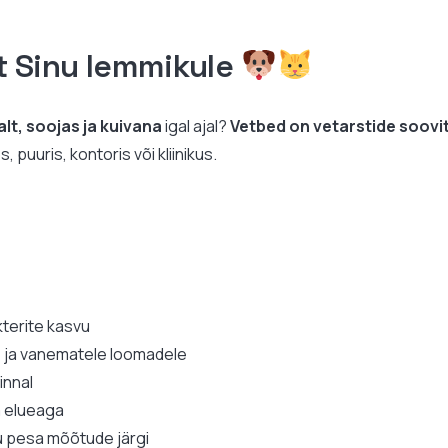
t Sinu lemmikule
lt, soojas ja kuivana
igal ajal?
Vetbed on vetarstide soov
puuris, kontoris või kliinikus.
kterite kasvu
e ja vanematele loomadele
pinnal
a elueaga
 pesa mõõtude järgi