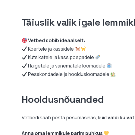
Täiuslik valik igale lemmi
Vetbed sobib ideaalselt:
Koertele ja kassidele
Kutsikatele ja kassipoegadele
Haigetele ja vanematele loomadele
Pesakondadele ja hooldusloomadele
Hooldusnõuanded
Vetbedi saab pesta pesumasinas, kuid
väldi kuiva
Anna oma lemmikule parim puhkus