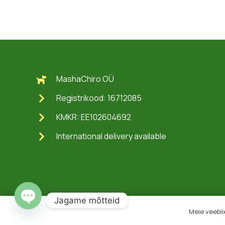
MashaChiro OÜ
Registrikood: 16712085
KMKR: EE102604692
International delivery available
Jagame mõtteid
Meie veebil
Open