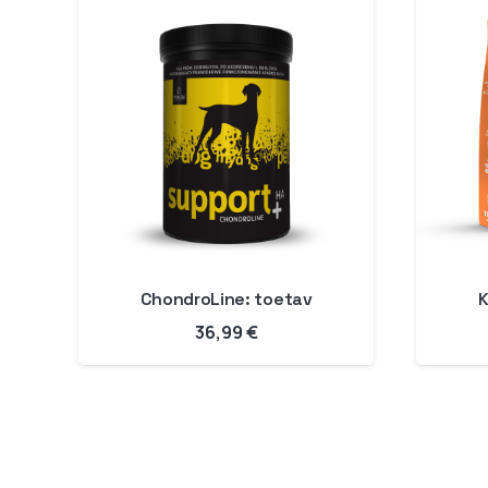
ChondroLine: toetav
K
36,99
€