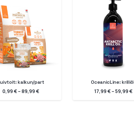
uivtoit: kalkun/part
OceanicLine: krilliõl
Hinnavahemik:
0,99
€
–
89,99
€
17,99
€
–
59,99
€
0,99 €
kuni
89,99 €