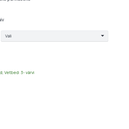
34,99 €
uiv
d
,
Vetbed: 3- värvi