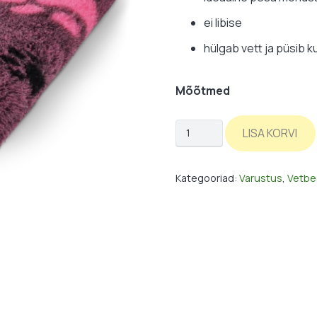
ei libise
hülgab vett ja püsib k
Mõõtmed
Vetbed:
LISA KORVI
tumelilla-
käpad
Kategooriad:
Varustus
,
Vetbe
/
3-
värvi
kogus