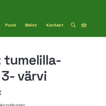
Pood
Meist
Kontakt
 tumelilla-
3- värvi
Hinnavahemik:
€
12,99 €
kuni
aks puhkuseks