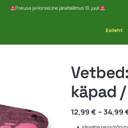
Pokusa ja HorseLine järeltellimus 10. juuli
Peida
Esileht
Vetbed:
käpad / 
12,99
€
–
34,99
ideaalne pesa mõnus