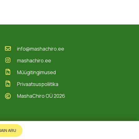
info@mashachiro.ee
mashachiro.ee
Müügitingimused
Privaatsuspoliitika
MashaChiro OÜ 2026
SAIN ARU