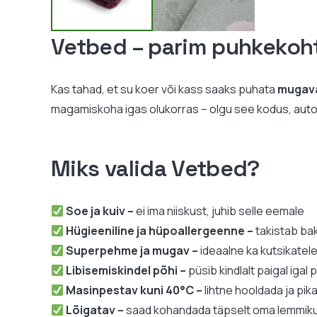
Vetbed – parim puhkekoh
Kas tahad, et su koer või kass saaks puhata
mugava
magamiskoha igas olukorras – olgu see kodus, autos, 
Miks valida Vetbed?
Soe ja kuiv –
ei ima niiskust, juhib selle eemale
Hügieeniline ja hüpoallergeenne –
takistab ba
Superpehme ja mugav –
ideaalne ka kutsikatel
Libisemiskindel põhi –
püsib kindlalt paigal igal 
Masinpestav kuni 40°C –
lihtne hooldada ja pik
Lõigatav –
saad kohandada täpselt oma lemmiku