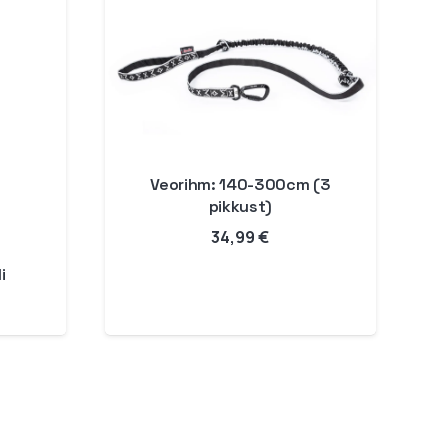
Veorihm: 140-300cm (3
pikkust)
34,99
€
i
Hinnavahemik:
17,99 €
kuni
59,99 €