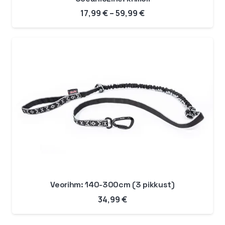
Hinnavahemik:
17,99
€
–
59,99
€
17,99 €
kuni
59,99 €
Veorihm: 140-300cm (3 pikkust)
34,99
€