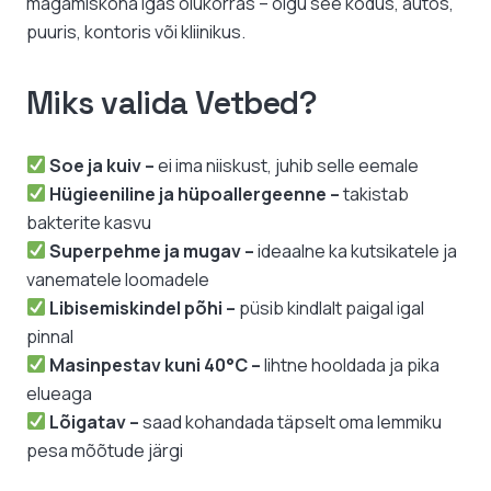
magamiskoha igas olukorras – olgu see kodus, autos,
puuris, kontoris või kliinikus.
Miks valida Vetbed?
Soe ja kuiv –
ei ima niiskust, juhib selle eemale
Hügieeniline ja hüpoallergeenne –
takistab
bakterite kasvu
Superpehme ja mugav –
ideaalne ka kutsikatele ja
vanematele loomadele
Libisemiskindel põhi –
püsib kindlalt paigal igal
pinnal
Masinpestav kuni 40°C –
lihtne hooldada ja pika
elueaga
Lõigatav –
saad kohandada täpselt oma lemmiku
pesa mõõtude järgi