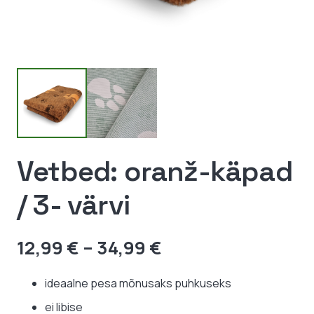
Vetbed: oranž-käpad
/ 3- värvi
Hinnavahemik:
12,99
€
–
34,99
€
12,99 €
kuni
ideaalne pesa mõnusaks puhkuseks
34,99 €
ei libise