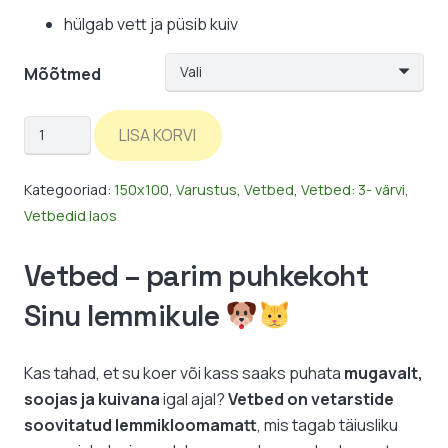
hülgab vett ja püsib kuiv
Mõõtmed
Vetbed:
LISA KORVI
oranž-
käpad
Kategooriad:
150x100
,
Varustus
,
Vetbed
,
Vetbed: 3- värvi
,
/
Vetbedid laos
3-
värvi
Vetbed – parim puhkekoht
kogus
Sinu lemmikule
Kas tahad, et su koer või kass saaks puhata
mugavalt,
soojas ja kuivana
igal ajal?
Vetbed on vetarstide
soovitatud lemmikloomamatt
, mis tagab täiusliku