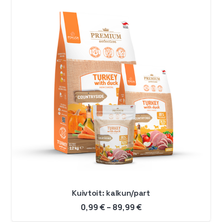
Kuivtoit: kalkun/part
Hinnavahemik:
0,99
€
–
89,99
€
0,99 €