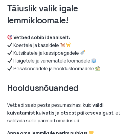
Täiuslik valik igale
lemmikloomale!
Vetbed sobib ideaalselt:
Koertele ja kassidele
Kutsikatele ja kassipoegadele
Haigetele ja vanematele loomadele
Pesakondadele ja hooldusloomadele
Hooldusnõuanded
Vetbedi saab pesta pesumasinas, kuid
väldi
kuivatamist kuivatis ja otsest päikesevalgust
, et
säilitada selle parimad omadused.
Anna oma lemmikule parim puhkus