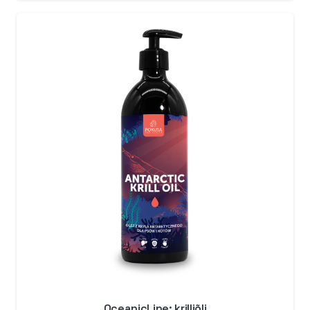
kuni
89,99 €
OceanicLine: krilliõli