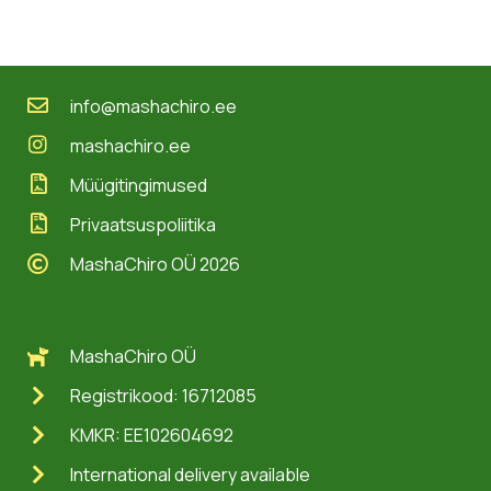
info@mashachiro.ee
mashachiro.ee
Müügitingimused
Privaatsuspoliitika
MashaChiro OÜ 2026
MashaChiro OÜ
Registrikood: 16712085
KMKR: EE102604692
International delivery available