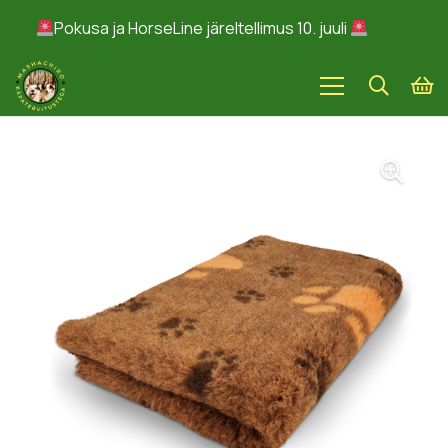
Pokusa ja HorseLine järeltellimus 10. juuli
Peida