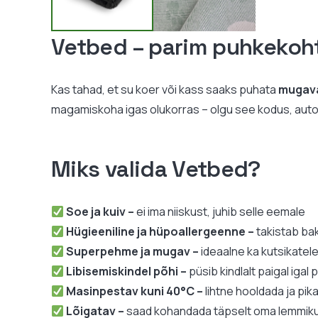
Vetbed – parim puhkekoh
Kas tahad, et su koer või kass saaks puhata
mugava
magamiskoha igas olukorras – olgu see kodus, autos, 
Miks valida Vetbed?
Soe ja kuiv –
ei ima niiskust, juhib selle eemale
Hügieeniline ja hüpoallergeenne –
takistab ba
Superpehme ja mugav –
ideaalne ka kutsikatel
Libisemiskindel põhi –
püsib kindlalt paigal igal 
Masinpestav kuni 40°C –
lihtne hooldada ja pik
Lõigatav –
saad kohandada täpselt oma lemmiku