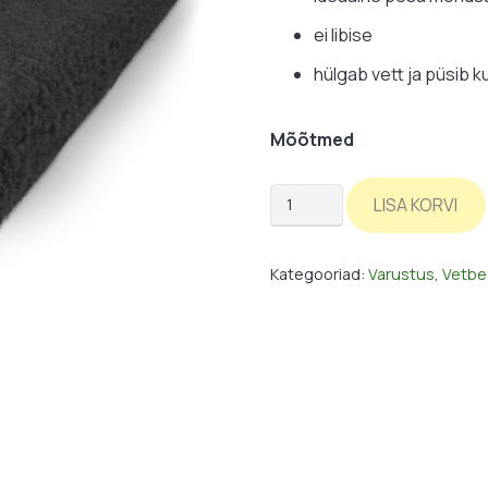
ei libise
hülgab vett ja püsib k
Mõõtmed
Vetbed:
LISA KORVI
must
/
Kategooriad:
Varustus
,
Vetbe
ühevärviline
kogus