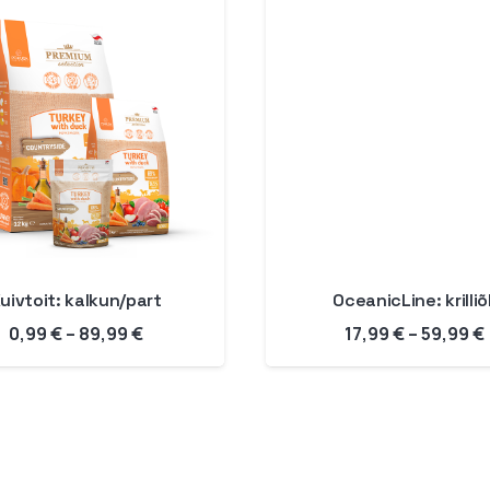
uivtoit: kalkun/part
OceanicLine: krilliõl
Hinnavahemik:
0,99
€
–
89,99
€
17,99
€
–
59,99
€
0,99 €
kuni
89,99 €