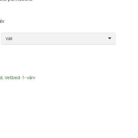
34,99 €
uiv
d
,
Vetbed: 1- värv