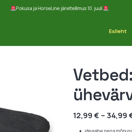
Pokusa ja HorseLine järeltellimus 10. juuli
Peida
Esileht
Vetbed:
ühevärv
12,99
€
–
34,99
ideaalne pesa mõnus