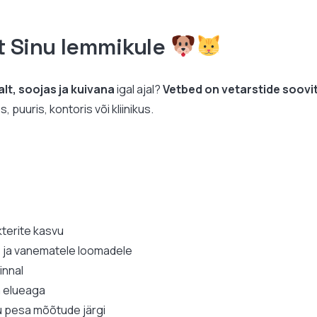
t Sinu lemmikule
lt, soojas ja kuivana
igal ajal?
Vetbed on vetarstide soov
puuris, kontoris või kliinikus.
kterite kasvu
e ja vanematele loomadele
pinnal
a elueaga
 pesa mõõtude järgi