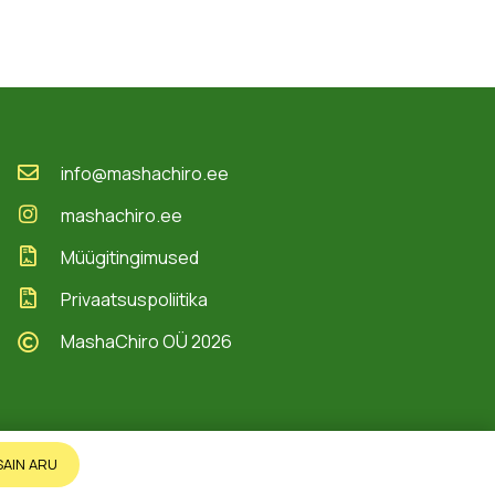
info@mashachiro.ee
mashachiro.ee
Müügitingimused
Privaatsuspoliitika
MashaChiro OÜ 2026
SAIN ARU