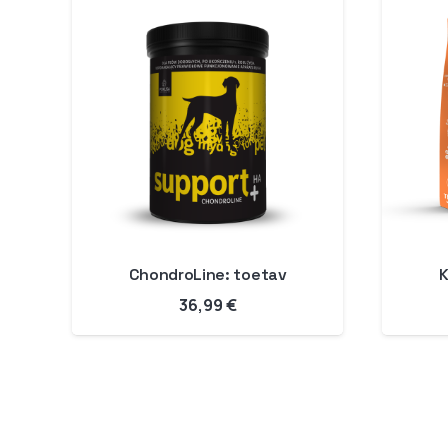
ChondroLine: toetav
K
36,99
€