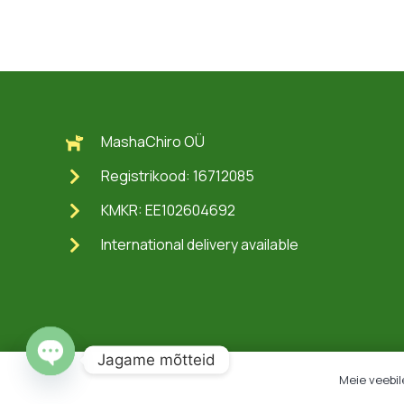
MashaChiro OÜ
Registrikood: 16712085
KMKR: EE102604692
International delivery available
Jagame mõtteid
Meie veebil
Open