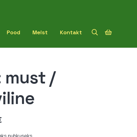
Pood
Meist
Kontakt
 must /
iline
Hinnavahemik:
€
12,99 €
kuni
aks puhkuseks