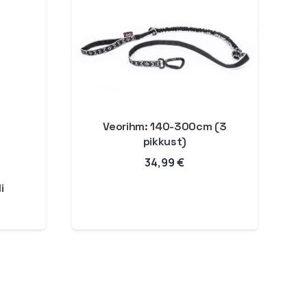
Veorihm: 140-300cm (3
pikkust)
34,99
€
i
Hinnavahemik:
17,99 €
kuni
59,99 €