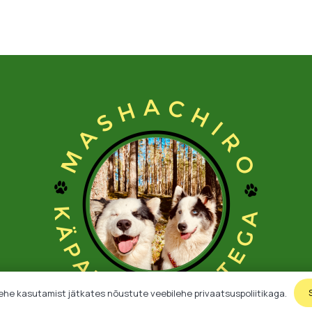
ehe kasutamist jätkates nõustute veebilehe privaatsuspoliitikaga.