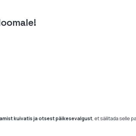
kloomale!
tamist kuivatis ja otsest päikesevalgust
, et säilitada selle