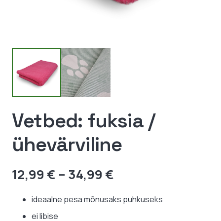
Vetbed: fuksia /
ühevärviline
Hinnavahemik:
12,99
€
–
34,99
€
12,99 €
kuni
ideaalne pesa mõnusaks puhkuseks
34,99 €
ei libise