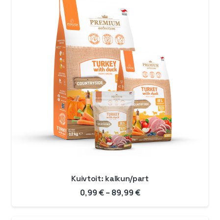
Kuivtoit: kalkun/part
Hinnavahemik:
0,99
€
–
89,99
€
0,99 €
kuni