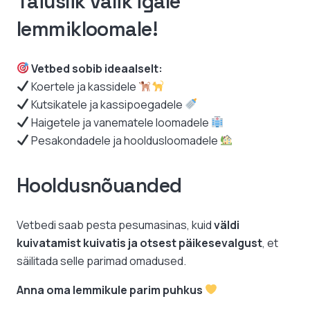
Täiuslik valik igale
lemmikloomale!
Vetbed sobib ideaalselt:
Koertele ja kassidele
Kutsikatele ja kassipoegadele
Haigetele ja vanematele loomadele
Pesakondadele ja hooldusloomadele
Hooldusnõuanded
Vetbedi saab pesta pesumasinas, kuid
väldi
kuivatamist kuivatis ja otsest päikesevalgust
, et
säilitada selle parimad omadused.
Anna oma lemmikule parim puhkus