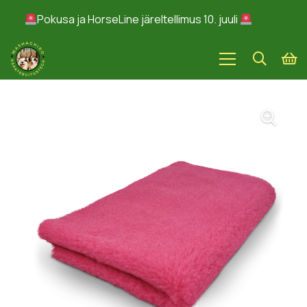
Pokusa ja HorseLine järeltellimus 10. juuli
Peida