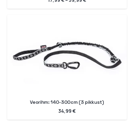
17,99
€
–
59,99
€
17,99 €
kuni
59,99 €
Veorihm: 140-300cm (3 pikkust)
34,99
€