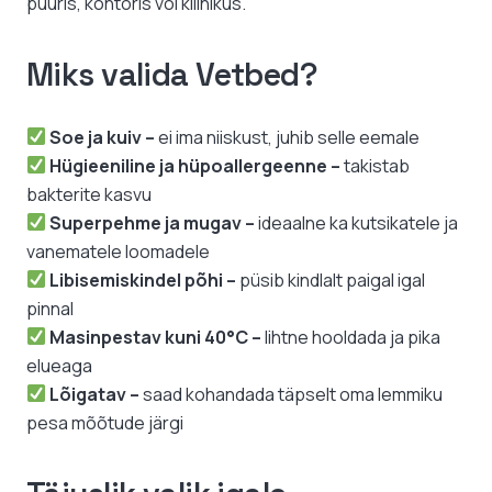
puuris, kontoris või kliinikus.
Miks valida Vetbed?
Soe ja kuiv –
ei ima niiskust, juhib selle eemale
Hügieeniline ja hüpoallergeenne –
takistab
bakterite kasvu
Superpehme ja mugav –
ideaalne ka kutsikatele ja
vanematele loomadele
Libisemiskindel põhi –
püsib kindlalt paigal igal
pinnal
Masinpestav kuni 40°C –
lihtne hooldada ja pika
elueaga
Lõigatav –
saad kohandada täpselt oma lemmiku
pesa mõõtude järgi