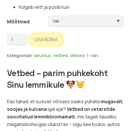
hülgab vett ja püsib kuiv
Mõõtmed
Vetbed:
LISA KORVI
fuksia
/
Kategooriad:
Varustus
,
Vetbed
,
Vetbed: 1- värv
ühevärviline
kogus
Vetbed – parim puhkekoht
Sinu lemmikule
Kas tahad, et su koer või kass saaks puhata
mugavalt,
soojas ja kuivana
igal ajal?
Vetbed on vetarstide
soovitatud lemmikloomamatt
, mis tagab täiusliku
magamiskoha igas olukorras – olgu see kodus, autos,