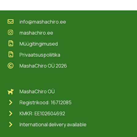
info@mashachiro.ee
mashachiro.ee
Müügitingimused
Privaatsuspoliitika
MashaChiro OÜ 2026
MashaChiro OÜ
Registrikood: 16712085
KMKR: EE102604692
International delivery available