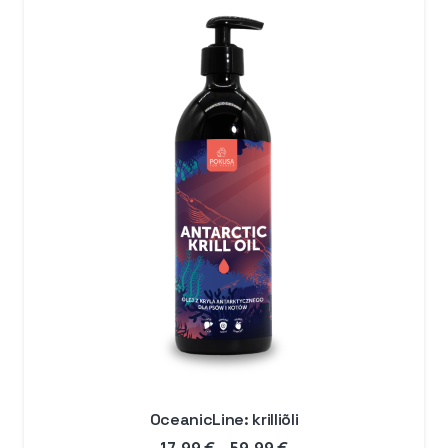
89,99 €
OceanicLine: krilliõli
Hinnavahemik: