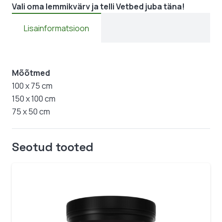
Vali oma lemmikvärv ja telli Vetbed juba täna!
Lisainformatsioon
Mõõtmed
100 x 75 cm
150 x 100 cm
75 x 50 cm
Seotud tooted