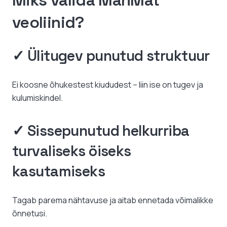
Miks valida ManMat
veoliinid?
✓ Ülitugev punutud struktuur
Ei koosne õhukestest kiududest – liin ise on tugev ja
kulumiskindel.
✓ Sissepunutud helkurriba
turvaliseks öiseks
kasutamiseks
Tagab parema nähtavuse ja aitab ennetada võimalikke
õnnetusi.