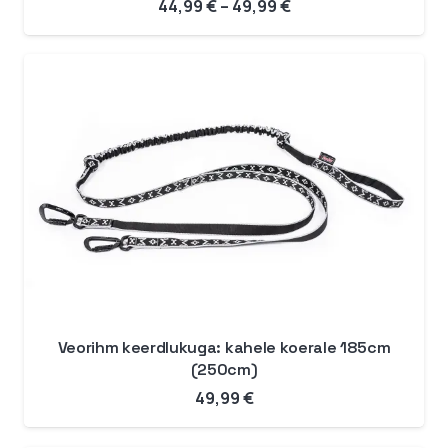
Hinnavahemik:
44,99
€
–
49,99
€
44,99 €
kuni
49,99 €
Veorihm keerdlukuga: kahele koerale 185cm
(250cm)
49,99
€