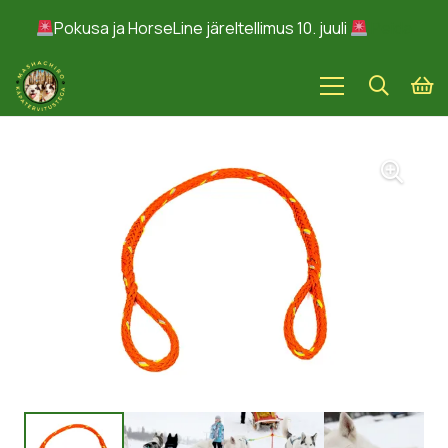
Pokusa ja HorseLine järeltellimus 10. juuli
Peida