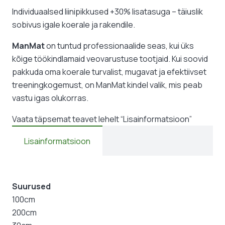
Individuaalsed liinipikkused +30% lisatasuga – täiuslik
sobivus igale koerale ja rakendile.
ManMat
on tuntud professionaalide seas, kui üks
kõige töökindlamaid veovarustuse tootjaid. Kui soovid
pakkuda oma koerale turvalist, mugavat ja efektiivset
treeningkogemust, on ManMat kindel valik, mis peab
vastu igas olukorras.
Vaata täpsemat teavet lehelt “Lisainformatsioon”
Lisainformatsioon
Suurused
100cm
200cm