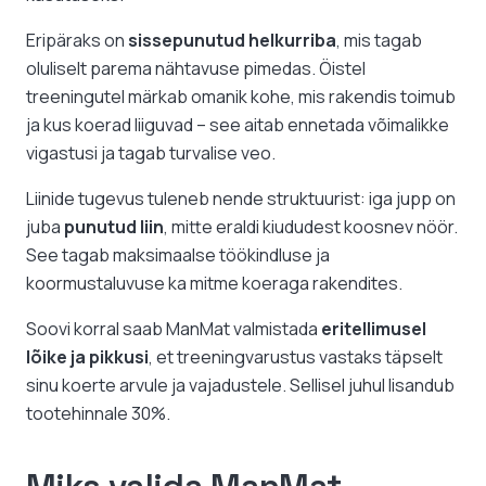
Eripäraks on
sissepunutud helkurriba
, mis tagab
oluliselt parema nähtavuse pimedas. Öistel
treeningutel märkab omanik kohe, mis rakendis toimub
ja kus koerad liiguvad – see aitab ennetada võimalikke
vigastusi ja tagab turvalise veo.
Liinide tugevus tuleneb nende struktuurist: iga jupp on
juba
punutud liin
, mitte eraldi kiududest koosnev nöör.
See tagab maksimaalse töökindluse ja
koormustaluvuse ka mitme koeraga rakendites.
Soovi korral saab ManMat valmistada
eritellimusel
lõike ja pikkusi
, et treeningvarustus vastaks täpselt
sinu koerte arvule ja vajadustele. Sellisel juhul lisandub
tootehinnale 30%.