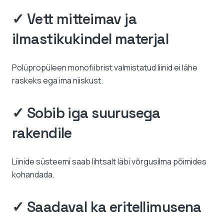
✓ Vett mitteimav ja
ilmastikukindel materjal
Polüpropüleen monofiibrist valmistatud liinid ei lähe
raskeks ega ima niiskust.
✓ Sobib iga suurusega
rakendile
Liinide süsteemi saab lihtsalt läbi võrgusilma põimides
kohandada.
✓ Saadaval ka eritellimusena