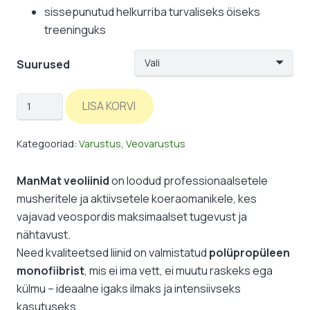
sissepunutud helkurriba turvaliseks öiseks
treeninguks
Suurused
Veoliinid
LISA KORVI
//
Mushing
Kategooriad:
Varustus
,
Veovarustus
Lines
kogus
ManMat veoliinid
on loodud professionaalsetele
musheritele ja aktiivsetele koeraomanikele, kes
vajavad veospordis maksimaalset tugevust ja
nähtavust.
Need kvaliteetsed liinid on valmistatud
polüpropüleen
monofiibrist
, mis ei ima vett, ei muutu raskeks ega
külmu – ideaalne igaks ilmaks ja intensiivseks
kasutuseks.