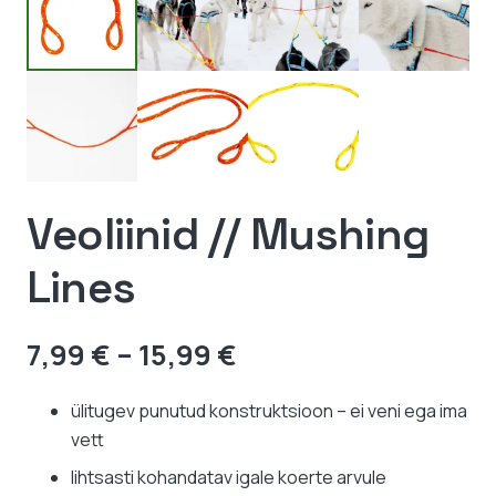
Veoliinid // Mushing
Lines
Hinnavahemik:
7,99
€
–
15,99
€
7,99 €
kuni
ülitugev punutud konstruktsioon – ei veni ega ima
15,99 €
vett
lihtsasti kohandatav igale koerte arvule