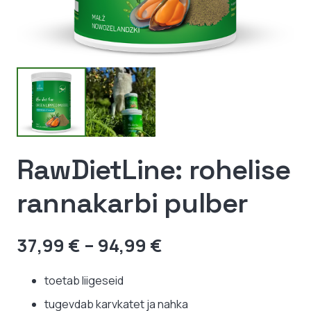
RawDietLine: rohelise
rannakarbi pulber
Hinnavahemik:
37,99
€
–
94,99
€
37,99 €
kuni
toetab liigeseid
94,99 €
tugevdab karvkatet ja nahka