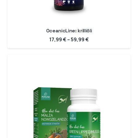
OceanicLine: krilliõli
Hinnavahemik:
17,99
€
–
59,99
€
17,99 €
kuni
59,99 €