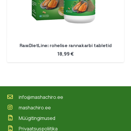
RawDietLine: rohelise rannakarbi tabletid
18,99
€
info@mashachiro.ee
mashachiro.ee
Müügitingimused
Privaatsuspoliitika