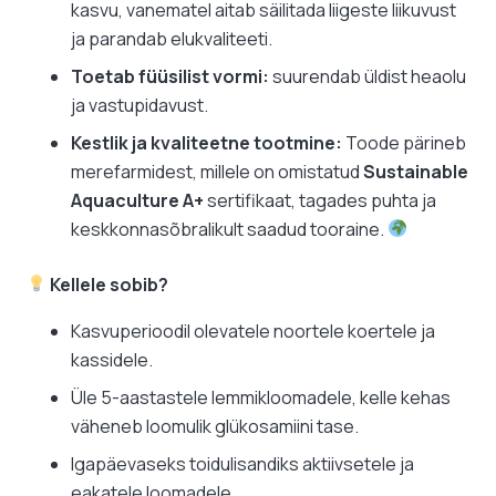
kasvu, vanematel aitab säilitada liigeste liikuvust
ja parandab elukvaliteeti.
Toetab füüsilist vormi:
suurendab üldist heaolu
ja vastupidavust.
Kestlik ja kvaliteetne tootmine:
Toode pärineb
merefarmidest, millele on omistatud
Sustainable
Aquaculture A+
sertifikaat, tagades puhta ja
keskkonnasõbralikult saadud tooraine.
Kellele sobib?
Kasvuperioodil olevatele noortele koertele ja
kassidele.
Üle 5-aastastele lemmikloomadele, kelle kehas
väheneb loomulik glükosamiini tase.
Igapäevaseks toidulisandiks aktiivsetele ja
eakatele loomadele.