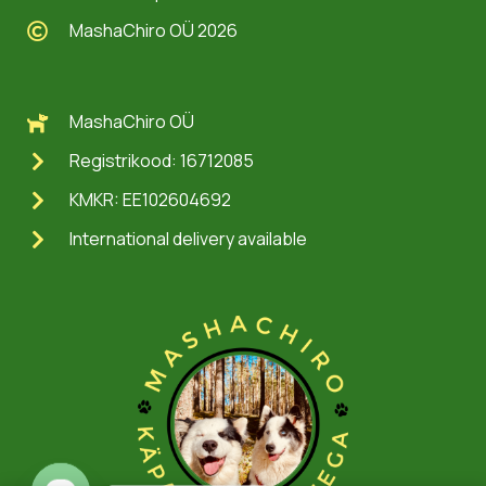
MashaChiro OÜ 2026
MashaChiro OÜ
Registrikood: 16712085
KMKR: EE102604692
International delivery available