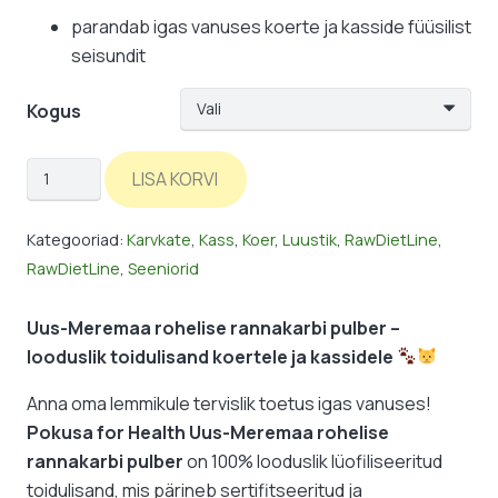
parandab igas vanuses koerte ja kasside füüsilist
seisundit
Kogus
RawDietLine:
LISA KORVI
rohelise
rannakarbi
Kategooriad:
Karvkate
,
Kass
,
Koer
,
Luustik
,
RawDietLine
,
pulber
RawDietLine
,
Seeniorid
kogus
Uus-Meremaa rohelise rannakarbi pulber –
looduslik toidulisand koertele ja kassidele
Anna oma lemmikule tervislik toetus igas vanuses!
Pokusa for Health Uus-Meremaa rohelise
rannakarbi pulber
on 100% looduslik lüofiliseeritud
toidulisand, mis pärineb sertifitseeritud ja