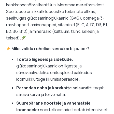
keskkonnasõbralikest Uus-Meremaa merefarmidest.
See toode on rikkalik looduslike toitainete allikas,
sealhulgas glükosaminoglükaanid (GAG), oomega-3-
rasvhapped, aminohapped, vitamiinid (E, C, A, D1, D3, B1,
B2, B6, B12) ja mineraalid (kaltsium, tsink, seleen ja
teised).
Miks valida rohelise rannakarbi pulber?
Toetab liigeseid ja sidekude:
glükosaminoglükaanid on liigeste ja
sünoviaalvedelike ehitusplokid pakkudes
loomulikku tuge liikumisaparaadile.
Parandab naha ja karvkatte seisundit:
tagab
särava karva ja terve naha.
Suurepärane noortele ja vanematele
loomadele:
noortel loomadel toetab intensiivset