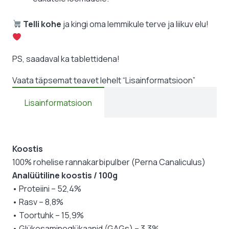
Telli kohe
ja kingi oma lemmikule terve ja liikuv elu!
PS, saadaval ka tablettidena!
Vaata täpsemat teavet lehelt “Lisainformatsioon”
Lisainformatsioon
Koostis
100% rohelise rannakarbipulber (Perna Canaliculus)
Analüütiline koostis / 100g
• Proteiini – 52,4%
• Rasv – 8,8%
• Toortuhk – 15,9%
• Glükosaminoglükaanid (GAGs) – 3,3%