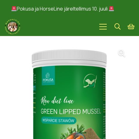
Pokusa ja HorseLine järeltellimus 10. juuli
Peida