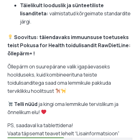
Täielikult looduslik ja sünteetiliste
lisanditeta:
valmistatud kõrgeimate standardite
järgi.
Soovitus: täiendavaks immuunsuse toetuseks
teist Pokusa for Health toidulisandit RawDietLine:
õllepärm+ !
Õllepärm on suurepärane valik igapäevaseks
hoolduseks, kuid kombineerituna teiste
toidulisanditega saad oma lemmikule pakkuda
terviklikku hoolitsust
Telli nüüd
ja kingi oma lemmikule tervislikum ja
õnnelikum elu!
PS, saadaval ka tablettidena!
Vaata täpsemat teavet lehelt “Lisainformatsioon”