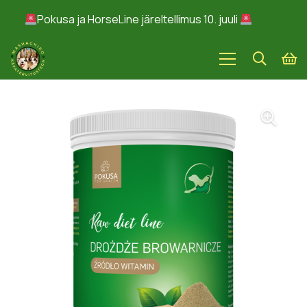
Pokusa ja HorseLine järeltellimus 10. juuli
Peida