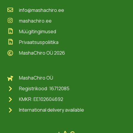
info@mashachiro.ee
mashachiro.ee
Müügitingimused
Privaatsuspoliitika
MashaChiro OÜ 2026
MashaChiro OÜ
Registrikood: 16712085
KMKR: EE102604692
International delivery available