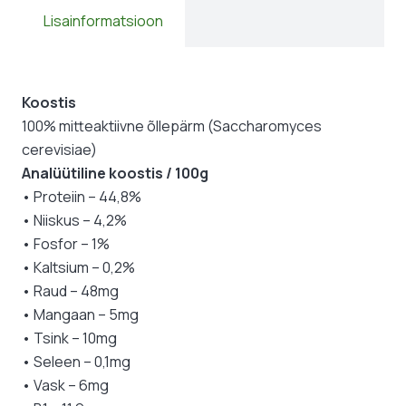
Lisainformatsioon
Koostis
100% mitteaktiivne õllepärm (Saccharomyces
cerevisiae)
Analüütiline koostis / 100g
• Proteiin – 44,8%
• Niiskus – 4,2%
• Fosfor – 1%
• Kaltsium – 0,2%
• Raud – 48mg
• Mangaan – 5mg
• Tsink – 10mg
• Seleen – 0,1mg
• Vask – 6mg