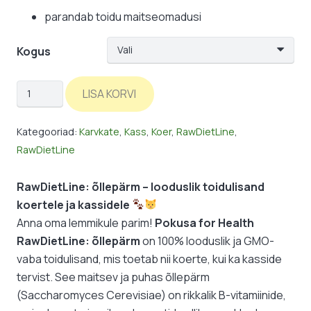
parandab toidu maitseomadusi
Kogus
RawDietLine:
LISA KORVI
õllepärm
kogus
Kategooriad:
Karvkate
,
Kass
,
Koer
,
RawDietLine
,
RawDietLine
RawDietLine: õllepärm – looduslik toidulisand
koertele ja kassidele
Anna oma lemmikule parim!
Pokusa for Health
RawDietLine: õllepärm
on 100% looduslik ja GMO-
vaba toidulisand, mis toetab nii koerte, kui ka kasside
tervist. See maitsev ja puhas õllepärm
(Saccharomyces Cerevisiae) on rikkalik B-vitamiinide,