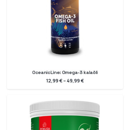
OceanicLine: Omega-3 kalaõli
Hinnavahemik:
12,99
€
–
49,99
€
12,99 €
kuni
49,99 €