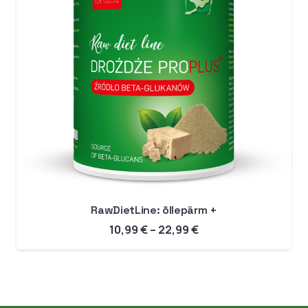
RawDietLine: õllepärm +
Hinnavahemik:
10,99
€
–
22,99
€
10,99 €
kuni
22,99 €