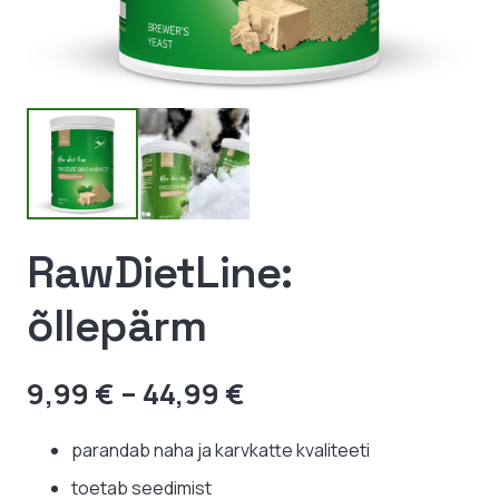
RawDietLine:
õllepärm
Hinnavahemik:
9,99
€
–
44,99
€
9,99 €
kuni
parandab naha ja karvkatte kvaliteeti
44,99 €
toetab seedimist