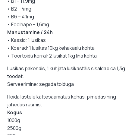
• B1 – 11,9mg
• B2 – 4mg
• B6 – 4,1mg
• Foolhape – 1,6mg
Manustamine / 24h
• Kassid: 1 lusikas
• Koerad: 1 lusikas 10kg kehakaalu kohta
• Toortoidu korral: 2 lusikat 1kg liha kohta
Lusikas pakendis, 1 kuhjata lusikastäis sisaldab ca 1,3g
toodet.
Serveerimine: segada toiduga
Hoida lastele kättesaamatus kohas, pimedas ning
jahedas ruumis.
Kogus
1000g
2500g