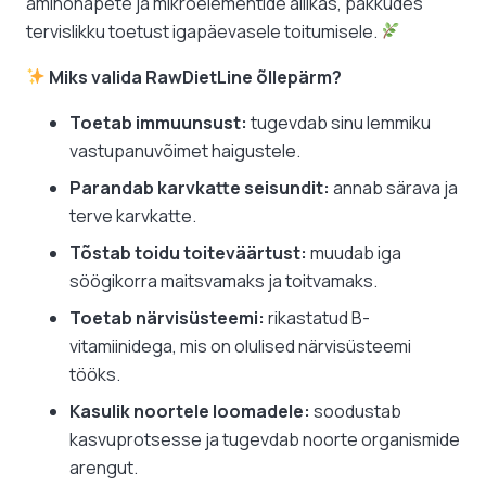
aminohapete ja mikroelementide allikas, pakkudes
tervislikku toetust igapäevasele toitumisele.
Miks valida RawDietLine õllepärm?
Toetab immuunsust:
tugevdab sinu lemmiku
vastupanuvõimet haigustele.
Parandab karvkatte seisundit:
annab särava ja
terve karvkatte.
Tõstab toidu toiteväärtust:
muudab iga
söögikorra maitsvamaks ja toitvamaks.
Toetab närvisüsteemi:
rikastatud B-
vitamiinidega, mis on olulised närvisüsteemi
tööks.
Kasulik noortele loomadele:
soodustab
kasvuprotsesse ja tugevdab noorte organismide
arengut.