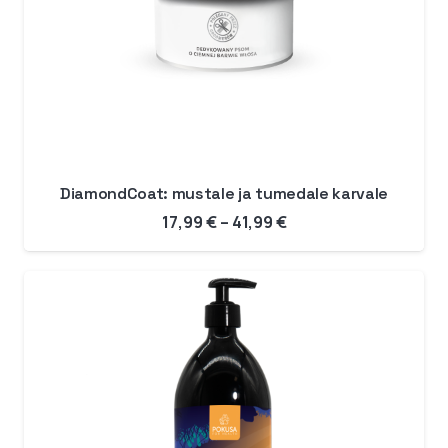
DiamondCoat: mustale ja tumedale karvale
Hinnavahemik:
17,99
€
–
41,99
€
17,99 €
kuni
41,99 €