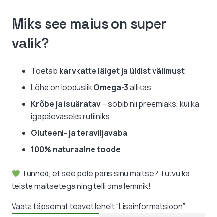
Miks see maius on super
valik?
Toetab
karvkatte läiget ja üldist välimust
Lõhe on looduslik
Omega-3
allikas
Krõbe ja isuäratav
– sobib nii preemiaks, kui ka
igapäevaseks rutiiniks
Gluteeni- ja teraviljavaba
100% naturaalne toode
Tunned, et see pole päris sinu maitse? Tutvu ka
teiste maitsetega ning telli oma lemmik!
Vaata täpsemat teavet lehelt “Lisainformatsioon”