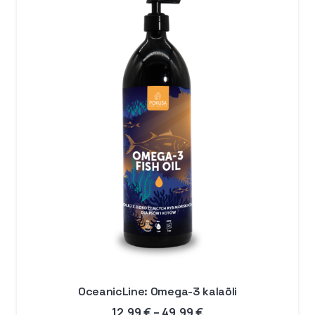
74,99 €
OceanicLine: Omega-3 kalaõli
Hinnavahemik:
12,99
€
–
49,99
€