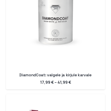
DiamondCoat: valgele ja kirjule karvale
Hinnavahemik:
17,99
€
–
41,99
€
17,99 €
kuni
41,99 €