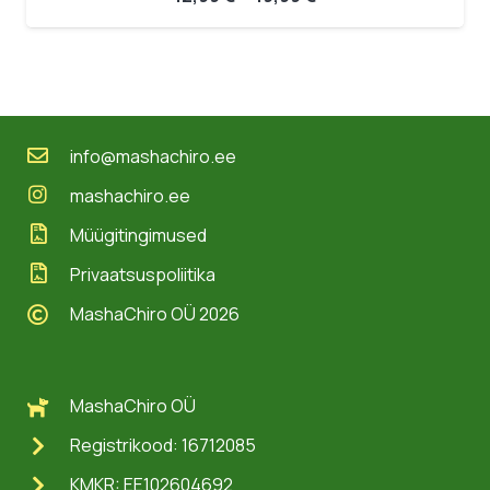
12,99 €
kuni
49,99 €
info@mashachiro.ee
mashachiro.ee
Müügitingimused
Privaatsuspoliitika
MashaChiro OÜ 2026
MashaChiro OÜ
Registrikood: 16712085
KMKR: EE102604692