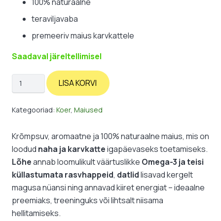
100% naturaalne
teraviljavaba
premeeriv maius karvkattele
Saadaval järeltellimisel
Liharibad:
LISA KORVI
naturaalsed
maiused
Kategooriad:
Koer
,
Maiused
karvkattele
kogus
Krõmpsuv, aromaatne ja 100% naturaalne maius, mis on
loodud
naha ja karvkatte
igapäevaseks toetamiseks.
Lõhe
annab loomulikult väärtuslikke
Omega-3 ja teisi
küllastumata rasvhappeid
,
datlid
lisavad kergelt
magusa nüansi ning annavad kiiret energiat – ideaalne
preemiaks, treeninguks või lihtsalt niisama
hellitamiseks.