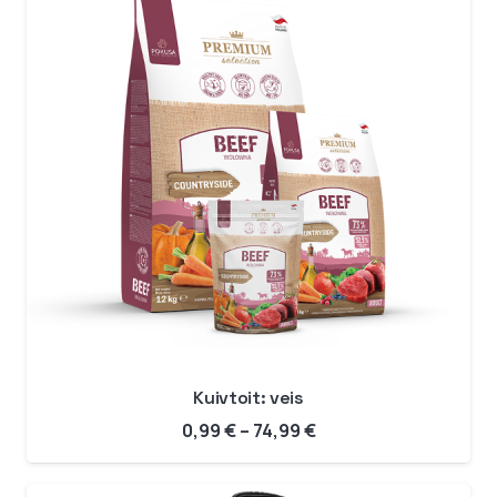
Kuivtoit: veis
Hinnavahemik:
0,99
€
–
74,99
€
0,99 €
kuni