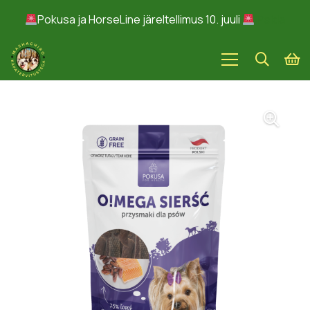
Pokusa ja HorseLine järeltellimus 10. juuli
Peida