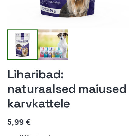
Liharibad:
naturaalsed maiused
karvkattele
5,99
€