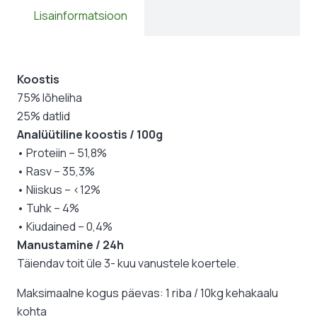
Lisainformatsioon
Koostis
75% lõheliha
25% datlid
Analüütiline koostis / 100g
• Proteiin – 51,8%
• Rasv – 35,3%
• Niiskus – <12%
• Tuhk – 4%
• Kiudained – 0,4%
Manustamine / 24h
Täiendav toit üle 3- kuu vanustele koertele.
Maksimaalne kogus päevas: 1 riba / 10kg kehakaalu
kohta