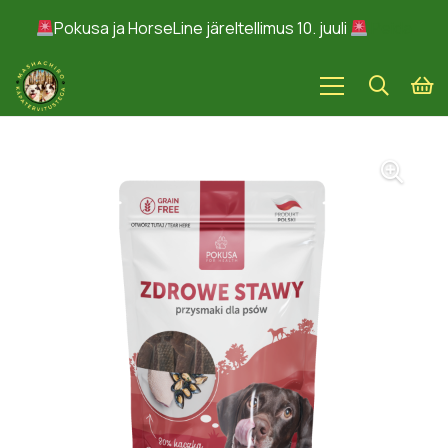
Pokusa ja HorseLine järeltellimus 10. juuli
Peida