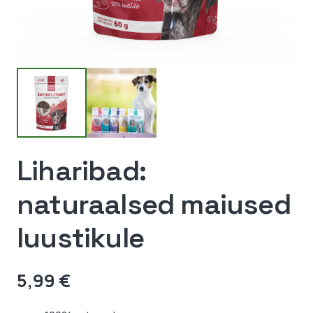
Liharibad:
naturaalsed maiused
luustikule
5,99
€