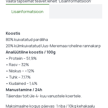
Vaata täpsemat teavet lehelt “Lisainformatsioon”
Lisainformatsioon
Koostis
80% kuivatatud pardiliha
20% külmkuivatatud Uus-Meremaa roheline rannakarp
Analüütiline koostis / 100g
• Proteiin – 51,9%
• Rasv – 32%
• Niiskus – <12%
• Tuhk – 7,17%
• Kiudained – 1,4%
Manustamine / 24h
Täiendav toit üle 4- kuu vanustele koertele.
Maksimaalne kogus päevas: 1 riba / 10kg kehakaalu