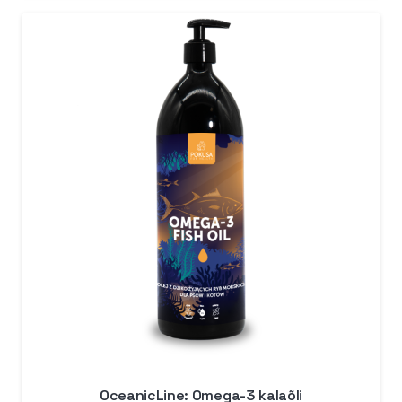
kuni
89,99 €
OceanicLine: Omega-3 kalaõli