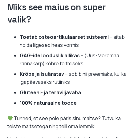
Miks see maius on super
valik?
Toetab osteoartikulaarset süsteemi
– aitab
hoida liigesed heas vormis
GAG-ide looduslik allikas –
(Uus-Meremaa
rannakarp) kõhre toitmiseks
Krõbe ja isuäratav
– sobib nii preemiaks, kui ka
igapäevaseks rutiiniks
Gluteeni- ja teraviljavaba
100% naturaalne toode
Tunned, et see pole päris sinu maitse? Tutvu ka
teiste maitsetega ning telli oma lemmik!