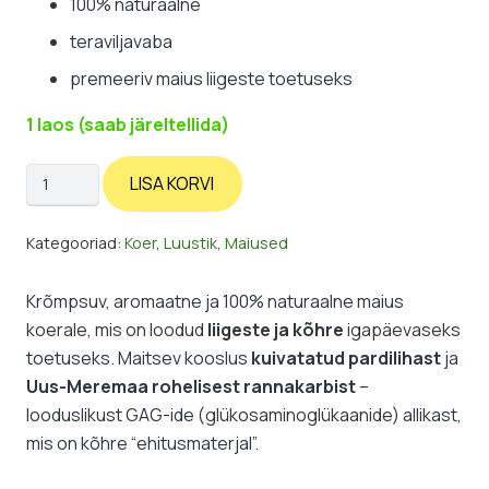
100% naturaalne
teraviljavaba
premeeriv maius liigeste toetuseks
1 laos (saab järeltellida)
Liharibad:
LISA KORVI
naturaalsed
maiused
Kategooriad:
Koer
,
Luustik
,
Maiused
luustikule
kogus
Krõmpsuv, aromaatne ja 100% naturaalne maius
koerale, mis on loodud
liigeste ja kõhre
igapäevaseks
toetuseks. Maitsev kooslus
kuivatatud pardilihast
ja
Uus-Meremaa rohelisest rannakarbist
–
looduslikust GAG-ide (glükosaminoglükaanide) allikast,
mis on kõhre “ehitusmaterjal”.