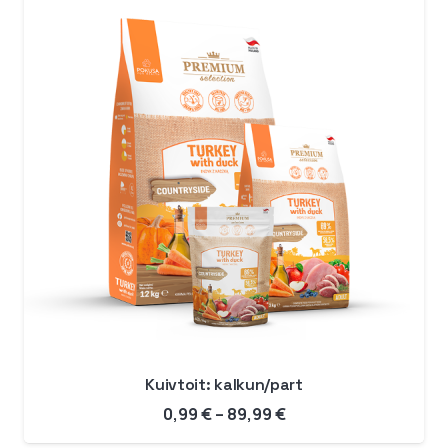
Kuivtoit: kalkun/part
Hinnavahemik:
0,99
€
–
89,99
€
0,99 €