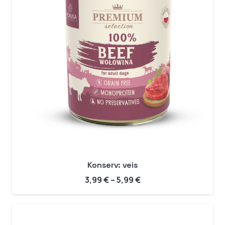
Konserv: veis
Hinnavahemik:
3,99
€
–
5,99
€
3,99 €
kuni
5,99 €