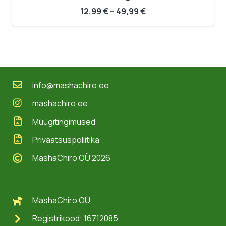
Hinnavahemik:
12,99
€
–
49,99
€
12,99 €
kuni
49,99 €
info@mashachiro.ee
mashachiro.ee
Müügitingimused
Privaatsuspoliitika
MashaChiro OÜ 2026
MashaChiro OÜ
Registrikood: 16712085