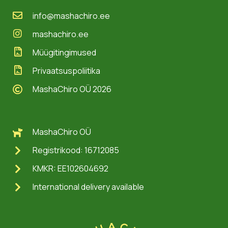
info@mashachiro.ee
mashachiro.ee
Müügitingimused
Privaatsuspoliitika
MashaChiro OÜ 2026
MashaChiro OÜ
Registrikood: 16712085
KMKR: EE102604692
International delivery available