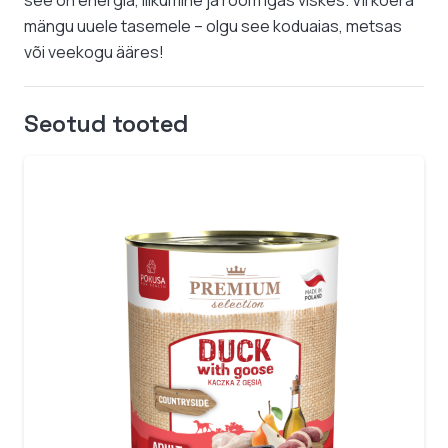
see on energia, liikumine ja rõõm igas viskes. Vii koera
mängu uuele tasemele – olgu see koduaias, metsas
või veekogu ääres!
Seotud tooted