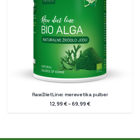
RawDietLine: merevetika pulber
Hinnavahemik:
12,99
€
–
69,99
€
12,99 €
kuni
69,99 €