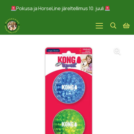
Pokusa ja HorseLine järeltellimus 10. juuli
Peida