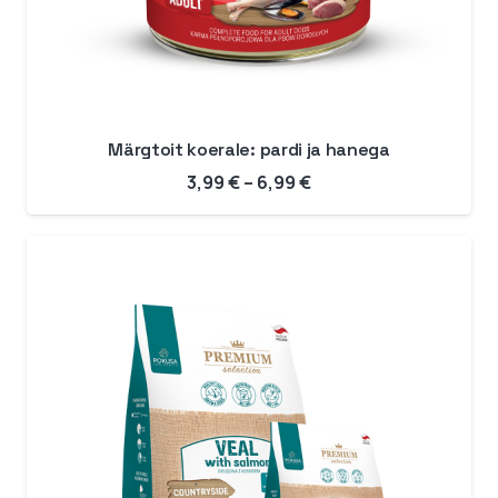
Märgtoit koerale: pardi ja hanega
Hinnavahemik:
3,99
€
–
6,99
€
3,99 €
kuni
6,99 €