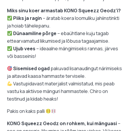
Miks sinu koer armastab KONG Squeezz Geodz’i?
Piiks ja ragin
– äratab koera loomuliku jahiinstinkti
ja hoiab tähelepanu.
Dünaamiline põrge
– ebaühtlane kuju tagab
ettearvamatud liikumised ja lõbusa tagaajamise.
Ujub vees
– ideaalne mängimiseks rannas, järves
või basseinis!
Sisemised ogad
pakuvad lisanaudingut närimiseks
ja aitavad kaasa hammaste tervisele.
Vastupidavast materjalist valmistatud, mis peab
vastu ka aktiivse mänguri hammastele. Chiro on
testinud ja kiidab heaks!
Pakis on kaks palli
KONG Squeezz Geodz on rohkem, kui mänguasi
–