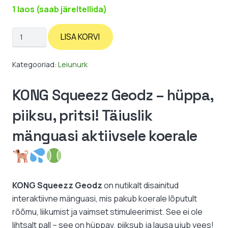
1 laos (saab järeltellida)
KONG
LISA KORVI
Squeezz
Geodz
Kategooriad:
Leiunurk
kogus
KONG Squeezz Geodz – hüppa,
piiksu, pritsi! Täiuslik
mänguasi aktiivsele koerale
KONG
Squeezz
Geodz
on nutikalt disainitud
interaktiivne mänguasi, mis pakub koerale lõputult
rõõmu, liikumist ja vaimset stimuleerimist. See ei ole
lihtsalt pall – see on hüppav, piiksub ja lausa ujub vees!