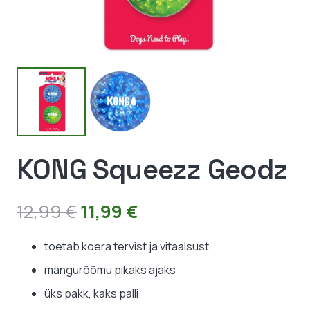
KONG Squeezz Geodz
Algne
Praegune
12,99
€
11,99
€
hind
hind
oli:
on:
toetab koera tervist ja vitaalsust
12,99 €.
11,99 €.
mängurõõmu pikaks ajaks
üks pakk, kaks palli