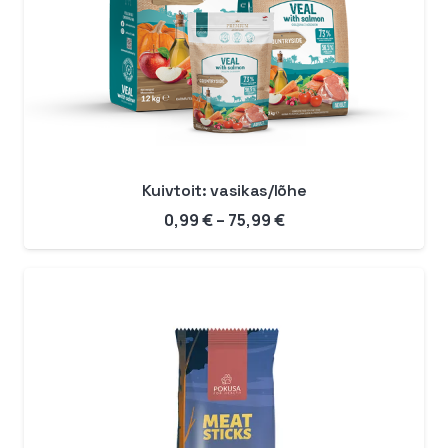
Kuivtoit: vasikas/lõhe
Hinnavahemik:
0,99
€
–
75,99
€
0,99 €
kuni
75,99 €