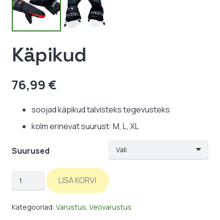
Käpikud
76,99
€
soojad käpikud talvisteks tegevusteks
kolm erinevat suurust: M, L, XL
Suurused
Käpikud
LISA KORVI
kogus
Kategooriad:
Varustus
,
Veovarustus