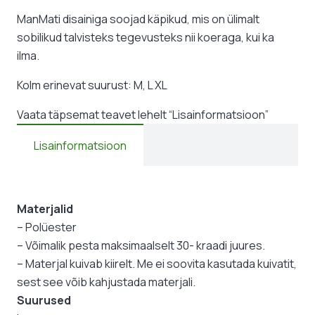
ManMati disainiga soojad käpikud, mis on ülimalt
sobilikud talvisteks tegevusteks nii koeraga, kui ka
ilma.
Kolm erinevat suurust: M, L XL
Vaata täpsemat teavet lehelt “Lisainformatsioon”
Lisainformatsioon
Materjalid
– Polüester
– Võimalik pesta maksimaalselt 30- kraadi juures.
– Materjal kuivab kiirelt. Me ei soovita kasutada kuivatit,
sest see võib kahjustada materjali.
Suurused