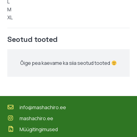
L
M
XL
Seotud tooted
Õige pea kaevame ka siia seotud tooted
info@mashachiro.ee
mashachiro.ee
Müügitingimused