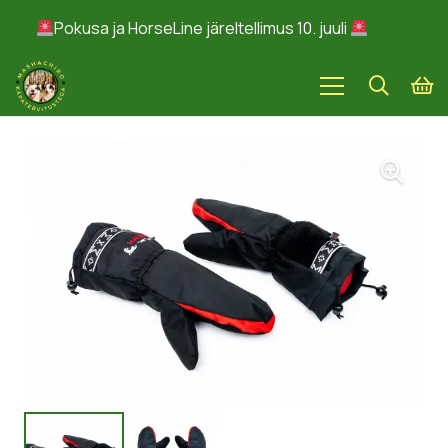
Pokusa ja HorseLine järeltellimus 10. juuli
Peida