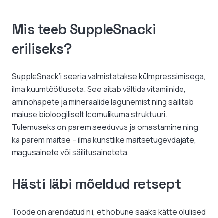
Mis teeb SuppleSnacki
eriliseks?
SuppleSnack’i seeria valmistatakse külmpressimisega,
ilma kuumtöötluseta. See aitab vältida vitamiinide,
aminohapete ja mineraalide lagunemist ning säilitab
maiuse bioloogiliselt loomulikuma struktuuri.
Tulemuseks on parem seeduvus ja omastamine ning
ka parem maitse – ilma kunstlike maitsetugevdajate,
magusainete või säilitusaineteta.
Hästi läbi mõeldud retsept
Toode on arendatud nii, et hobune saaks kätte olulised