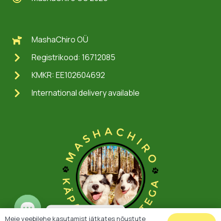
MashaChiro OÜ
Registrikood: 16712085
KMKR: EE102604692
International delivery available
Jagame mõtteid
Meie veebilehe kasutamist jätkates nõustute