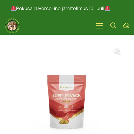
Pokusa ja HorseLine järeltellimus 10. juuli
Peida