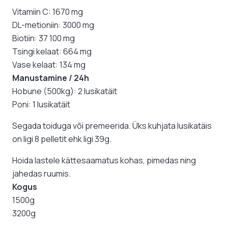
Vitamiin C: 1670 mg
DL-metioniin: 3000 mg
Biotiin: 37 100 mg
Tsingi kelaat: 664 mg
Vase kelaat: 134 mg
Manustamine / 24h
Hobune (500kg): 2 lusikatäit
Poni: 1 lusikatäit
Segada toiduga või premeerida. Üks kuhjata lusikatäis
on ligi 8 pelletit ehk ligi 39g.
Hoida lastele kättesaamatus kohas, pimedas ning
jahedas ruumis.
Kogus
1500g
3200g