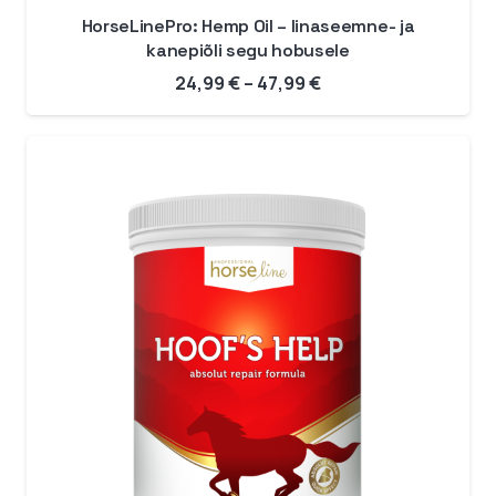
HorseLinePro: Hemp Oil – linaseemne- ja
kanepiõli segu hobusele
Hinnavahemik:
24,99
€
–
47,99
€
24,99 €
kuni
47,99 €