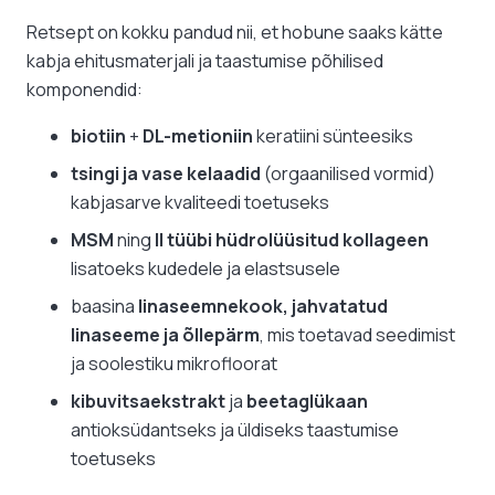
Retsept on kokku pandud nii, et hobune saaks kätte
kabja ehitusmaterjali ja taastumise põhilised
komponendid:
biotiin
+
DL-metioniin
keratiini sünteesiks
tsingi ja vase kelaadid
(orgaanilised vormid)
kabjasarve kvaliteedi toetuseks
MSM
ning
II tüübi hüdrolüüsitud kollageen
lisatoeks kudedele ja elastsusele
baasina
linaseemnekook, jahvatatud
linaseeme ja õllepärm
, mis toetavad seedimist
ja soolestiku mikrofloorat
kibuvitsaekstrakt
ja
beetaglükaan
antioksüdantseks ja üldiseks taastumise
toetuseks