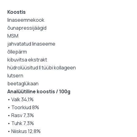
Koostis
linaseemnekook
õunapressijäägid
MSM
jahvatatud linaseeme
õllepärm
kibuvitsa ekstrakt
hüdrolüüsitud II tüübi kollageen
lutsern
beetaglükaan
Analüütiline koostis / 100g
• Valk 34,1%
• Toorkiud 8%
• Rasv 7,3%
• Tuhk 7,3%
• Niiskus 12,8%