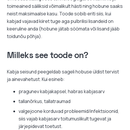
kogus
toimeained säiliksid võimalikult hästi ning hobune saaks
neist maksimaalse kasu. Toode sobib eriti siis, kui
kabjad vajavad kiiret tuge aga pulbrilisi lisandeid on
keeruline anda (hobune jätab söömata või lisand jääb
toidunõu põhja).
Milleks see toode on?
Kabja seisund peegeldab sageli hobuse üldist tervist
ja ainevahetust. Kui esineb:
pragunev kabjakapsel, habras kabjasarv
tallanõrkus, tallatraumad
valgejoone korduvad probleemid/infektsioonid,
siis vajab kabjasarv toitumuslikult tugevat ja
järjepidevat toetust.