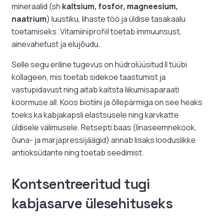
mineraalid (sh
kaltsium, fosfor, magneesium,
naatrium
) luustiku, lihaste töö ja üldise tasakaalu
toetamiseks. Vitamiiniprofiil toetab immuunsust,
ainevahetust ja elujõudu.
Selle segu eriline tugevus on hüdrolüüsitud II tüübi
kollageen, mis toetab sidekoe taastumist ja
vastupidavust ning aitab kaitsta liikumisaparaati
koormuse all. Koos biotiini ja õllepärmiga on see heaks
toeks ka kabjakapsli elastsusele ning karvkatte
üldisele välimusele. Retsepti baas (linaseemnekook,
õuna- ja marjapressijäägid) annab lisaks looduslikke
antioksüdante ning toetab seedimist.
Kontsentreeritud tugi
kabjasarve ülesehituseks