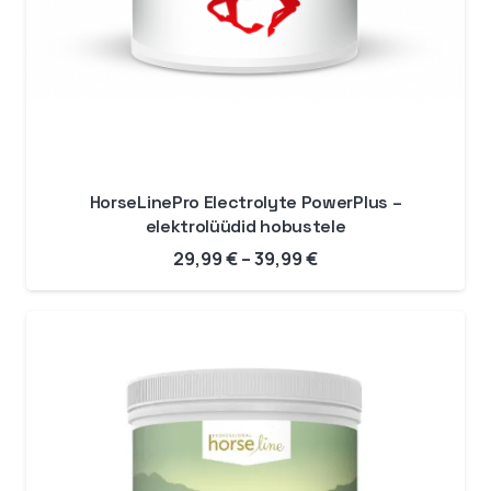
HorseLinePro Electrolyte PowerPlus –
elektrolüüdid hobustele
Hinnavahemik:
29,99
€
–
39,99
€
29,99 €
kuni
39,99 €