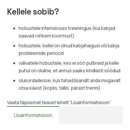
Kellele sobib?
hobustele intensiivses treeningus (kui kabjad
saavad rohkem koormust)
hobustele, kellel on olnud kabjahaigusi või kabja
probleemide periood
valivatele hobustele, kes ei söö pulbreid ja kelle
puhul on oluline, et annus saaks kindlasti söödud
olukordadesse, kus tahad lisandit anda mugavalt
otse käest (koplis, tallis, pärast trenni)
Vaata täpsemat teavet lehelt “Lisainformatsioon”
Lisainformatsioon