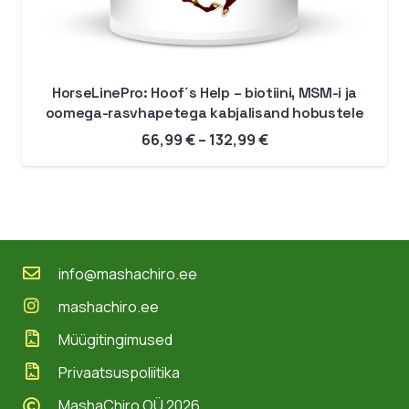
HorseLinePro: Hoof´s Help – biotiini, MSM-i ja
oomega-rasvhapetega kabjalisand hobustele
Hinnavahemik:
66,99
€
–
132,99
€
66,99 €
kuni
132,99 €
info@mashachiro.ee
mashachiro.ee
Müügitingimused
Privaatsuspoliitika
MashaChiro OÜ 2026