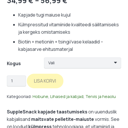
Hinnavahemik:
34,99
€
–
56,99
€
34,99 €
kuni
Kapjade tugi maiuse kujul
56,99 €
Külmpressitud vitamiinide kvaliteedi säilitamiseks
ja kergeks omistamiseks
Biotiin + metioniin + tsingi/vase kelaadid –
kabjasarve ehitusmaterjal
Kogus
HorseLinePro:
LISA KORVI
SuppleSnack
-
Kategooriad:
Hobune
,
Lihased ja kabjad
,
Tervis ja heaolu
kapjade
taastumine
SuppleSnack kapjade taastumiseks
on uuenduslik
pelleti
kabjalisand
maitsvate pelletite-maiuste
vormis. See
kujul
on loodud
külmpress
tehnoloogiaga, et vitamiinid ja