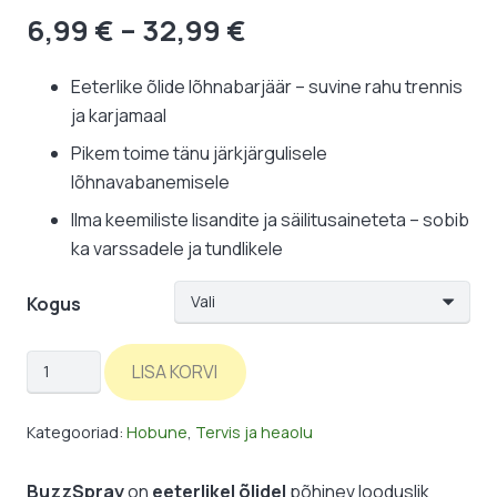
Hinnavahemik:
6,99
€
–
32,99
€
6,99 €
kuni
Eeterlike õlide lõhnabarjäär – suvine rahu trennis
32,99 €
ja karjamaal
Pikem toime tänu järkjärgulisele
lõhnavabanemisele
Ilma keemiliste lisandite ja säilitusaineteta – sobib
ka varssadele ja tundlikele
Kogus
HorseLinePro:
LISA KORVI
BuzzSpray
–
Kategooriad:
Hobune
,
Tervis ja heaolu
looduslik
putukatõrje
BuzzSpray
on
eeterlikel õlidel
põhinev looduslik