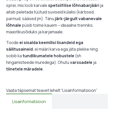
hobustele
sprei, mis loob karvale
spetsiifilise lõhnabarjääri
ja
kogus
aitab peletada tüütuid suviseid külalisi (kärbsed,
parmud, sääsed jm). Tänu
järk-järgult vabanevale
lõhnale
püsib toime kauem – ideaalne trenniks,
maastikusõiduks ja karjamaale.
Toode
ei sisalda keemilisi lisandeid ega
säilitusaineid
, ei määri karva ega jäta plekke ning
sobib ka
tundlikumatele hobustele
(sh
hingamisteede muredega). Ohutu
varssadele
ja
tiinetele märadele
.
Vaata täpsemat teavet lehelt “Lisainformatsioon”
Lisainformatsioon