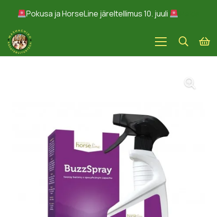
Pokusa ja HorseLine järeltellimus 10. juuli
Peida