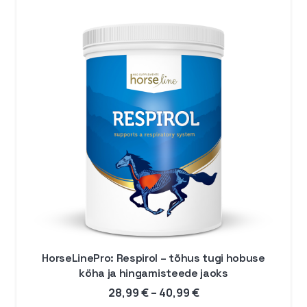
HorseLinePro: Respirol – tõhus tugi hobuse
köha ja hingamisteede jaoks
Hinnavahemik:
28,99
€
–
40,99
€