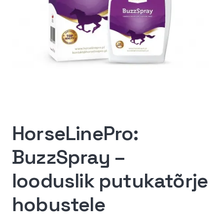
HorseLinePro:
BuzzSpray –
looduslik putukatõrje
hobustele