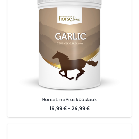
HorseLinePro: küüslauk
Hinnavahemik:
19,99
€
–
24,99
€
19,99 €
kuni
24,99 €