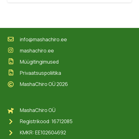
28,99 €
kuni
40,99 €
info@mashachiro.ee
mashachiro.ee
Müügitingimused
Privaatsuspoliitika
MashaChiro OÜ 2026
MashaChiro OÜ
Registrikood: 16712085
KMKR: EE102604692