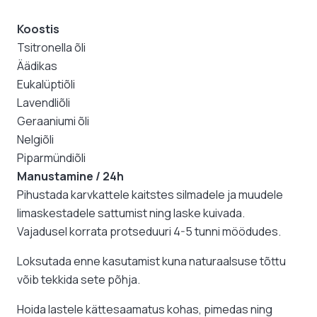
Koostis
Tsitronella õli
Äädikas
Eukalüptiõli
Lavendliõli
Geraaniumi õli
Nelgiõli
Piparmündiõli
Manustamine / 24h
Pihustada karvkattele kaitstes silmadele ja muudele
limaskestadele sattumist ning laske kuivada.
Vajadusel korrata protseduuri 4-5 tunni möödudes.
Loksutada enne kasutamist kuna naturaalsuse tõttu
võib tekkida sete põhja.
Hoida lastele kättesaamatus kohas, pimedas ning